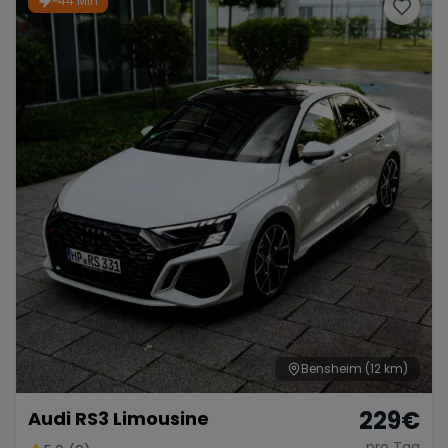
~44 Min
Porsche
Lamborghini
Ferrari
Wann
Zeitraum wählen
McLaren
Ford
Jaguar
Tesla
Chevrolet
Dodge
Bentley
Rolls Royce
Aston Martin
Bensheim
(12 km)
229
€
Audi RS3 Limousine
Bugatti
Lotus
Maserati
pro Tag