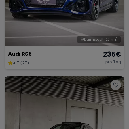
Darmstadt
(23 km)
235
€
Audi RS5
pro Tag
4.7 (27)