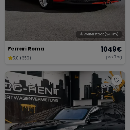
Weiterstadt
(24 km)
1049
€
Ferrari Roma
pro Tag
5.0 (659)