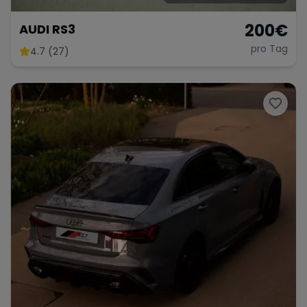
200
€
AUDI RS3
pro Tag
4.7 (27)