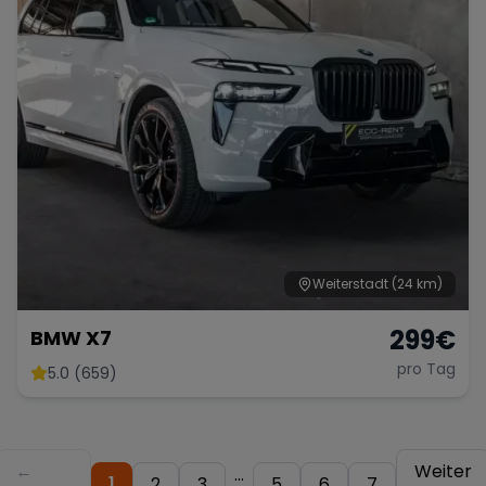
Weiterstadt
(24 km)
299
€
BMW X7
pro Tag
5.0 (659)
←
Weiter
...
1
2
3
5
6
7