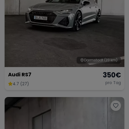
Darmstadt
(23 km)
350
€
Audi RS7
pro Tag
4.7 (27)