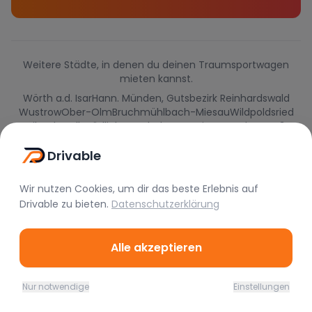
Weitere Städte, in denen du deinen Traumsportwagen
mieten kannst.
Wörth a.d. Isar
Hann. Münden, Gutsbezirk Reinhardswald
Wustrow
Ober-Olm
Bruchmühlbach-Miesau
Wildpoldsried
Haibach
Stulln
Südliches Anhalt u.a.
Steinau an der Straße
Drivable
Wir nutzen Cookies, um dir das beste Erlebnis auf
Drivable
zu bieten.
Datenschutzerklärung
Alle akzeptieren
Nur notwendige
Einstellungen
Home
Favoriten
Mieten
Chat
Profil
Drivable