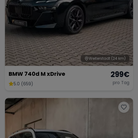
Weiterstadt
(24 km)
299
€
BMW 740d M xDrive
pro Tag
5.0 (659)