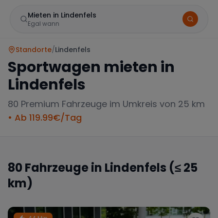
Mieten in Lindenfels
Egal wann
Standorte
/
Lindenfels
Sportwagen mieten in
Lindenfels
80
Premium Fahrzeuge im Umkreis von 25 km
• Ab
119.99
€/Tag
Marke
80
Fahrzeuge in
Lindenfels
(≤ 25
km)
Mercedes
BMW
Audi