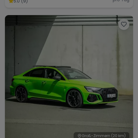
5.0 (9)
Range Rover
Corvette
Groß-Zimmern
(20 km)