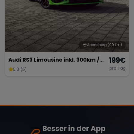
Abensberg
(99 km)
199
€
Audi RS3 Limousine inkl. 300km /
km frei möglich
pro Tag
5.0 (5)
Besser in der App