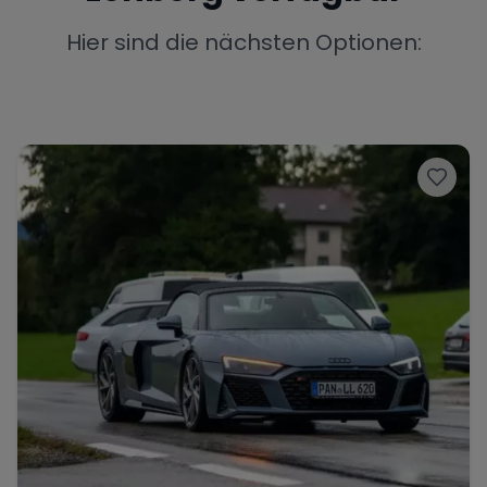
Porsche
Lamborghini
Ferrari
Hier sind die nächsten Optionen:
Wann
Zeitraum wählen
McLaren
Ford
Jaguar
Tesla
Chevrolet
Dodge
Bentley
Rolls Royce
Aston Martin
Bugatti
Lotus
Maserati