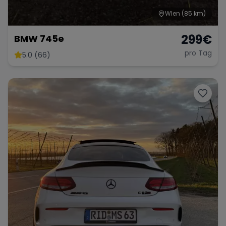
WIen
(85 km)
299
€
BMW 745e
pro Tag
5.0 (66)