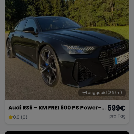
Langquaid
(86 km)
599
€
Audi RS6 – KM FREI 600 PS Power-
Kombi
pro Tag
0.0 (0)