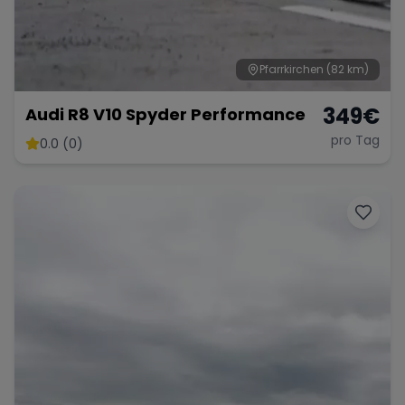
Pfarrkirchen
(82 km)
Range Rover
Corvette
349
€
Audi R8 V10 Spyder Performance
pro Tag
0.0 (0)