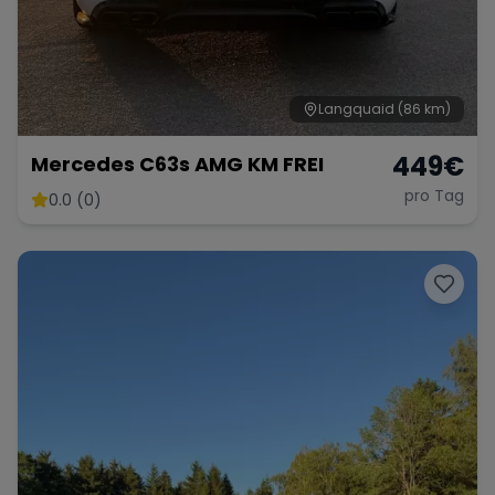
Langquaid
(86 km)
449
€
Mercedes C63s AMG KM FREI
pro Tag
0.0 (0)