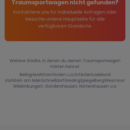
Traumsportwagen nicht gefunden?
Kontaktiere uns für individuelle Anfragen oder
besuche unsere Hauptseite für alle
verfügbaren Standorte.
Weitere Städte, in denen du deinen Traumsportwagen
mieten kannst.
Beilngries
Wittenförden u.a.
Schkölen
Ladelund
Karlstein am Main
Schnelldorf
Greding
Spiegelberg
Wiesmoor
Wildenbungert, Gondershausen, Nörtershausen u.a.