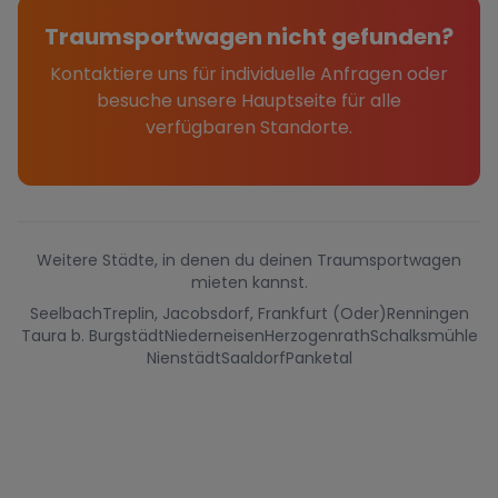
Traumsportwagen nicht gefunden?
Kontaktiere uns für individuelle Anfragen oder
besuche unsere Hauptseite für alle
verfügbaren Standorte.
Weitere Städte, in denen du deinen Traumsportwagen
mieten kannst.
Seelbach
Treplin, Jacobsdorf, Frankfurt (Oder)
Renningen
Taura b. Burgstädt
Niederneisen
Herzogenrath
Schalksmühle
Nienstädt
Saaldorf
Panketal