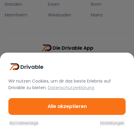
Dresden
Essen
Bonn
Mannheim
Wiesbaden
Mainz
Die Drivable App
Push-Benachrichtigungen
Drivable
Direkt-Chat
Schnellere Buchung
Wir nutzen Cookies, um dir das beste Erlebnis auf
Drivable
zu bieten.
Datenschutzerklärung
Alle akzeptieren
©
2026
Drivable.
Alle Rechte vorbehalten.
Nur notwendige
Einstellungen
Home
Favoriten
Mieten
Chat
Profil