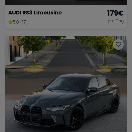
179
€
AUDI RS3 Limousine
pro Tag
5.0 (17)