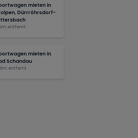
portwagen mieten in
tolpen, Dürrröhrsdorf-
ittersbach
km entfernt
portwagen mieten in
ad Schandau
km entfernt