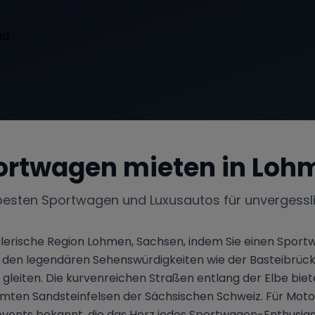
ortwagen mieten in
Loh
besten Sportwagen und Luxusautos für unvergessl
malerische Region Lohmen, Sachsen, indem Sie einen Sp
on den legendären Sehenswürdigkeiten wie der Basteibrüc
gleiten. Die kurvenreichen Straßen entlang der Elbe biete
mten Sandsteinfelsen der Sächsischen Schweiz. Für Motors
ents bekannt, die das Herz jedes Sportwagen-Enthusiaste