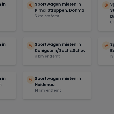
 in
Sportwagen mieten in
S
Pirna, Struppen, Dohma
S
5
km entfernt
D
6
 in
Sportwagen mieten in
S
Königstein/Sächs.Schw.
B
9
km entfernt
13
 in
Sportwagen mieten in
n
Heidenau
14
km entfernt