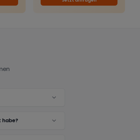
men
t habe?