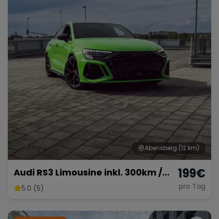
Range Rover
Corvette
Abensberg
(12 km)
199
€
Audi RS3 Limousine inkl. 300km /
km frei möglich
pro Tag
5.0 (5)