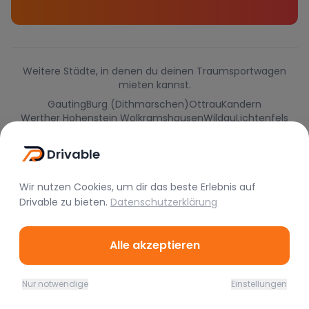
Weitere Städte, in denen du deinen Traumsportwagen
mieten kannst.
Gauting
Burg (Dithmarschen)
Ottrau
Kandern
Werther Hohenstein Wolkramshausen
Wildau
Lichtenfels
Dettingen an der Iller
Groitzsch
Neidenstein
Drivable
Wir nutzen Cookies, um dir das beste Erlebnis auf
Drivable
zu bieten.
Datenschutzerklärung
Alle akzeptieren
Nur notwendige
Einstellungen
Home
Favoriten
Mieten
Chat
Profil