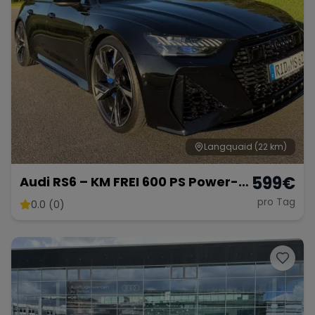
Langquaid
(22 km)
599
€
Audi RS6 – KM FREI 600 PS Power-
Kombi
pro Tag
0.0 (0)