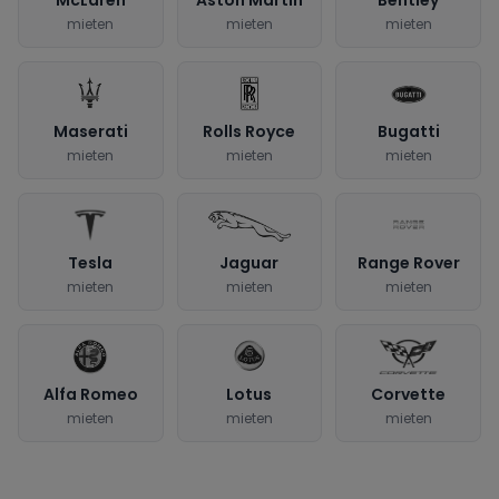
McLaren
Aston Martin
Bentley
mieten
mieten
mieten
Maserati
Rolls Royce
Bugatti
mieten
mieten
mieten
Tesla
Jaguar
Range Rover
mieten
mieten
mieten
Alfa Romeo
Lotus
Corvette
mieten
mieten
mieten