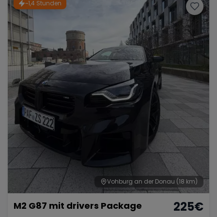
~1,4 Stunden
Vohburg an der Donau
(18 km)
225
€
M2 G87 mit drivers Package