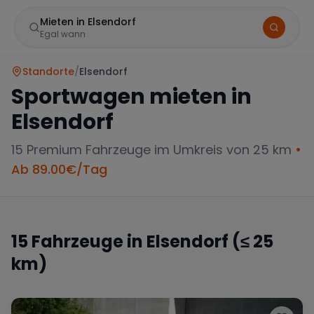
Mieten in Elsendorf
Egal wann
Standorte
/
Elsendorf
Sportwagen mieten in
Elsendorf
15
Premium Fahrzeuge im Umkreis von 25 km
•
Ab
89.00
€/Tag
Marke
15
Fahrzeuge in
Elsendorf
(≤ 25
km)
Mercedes
BMW
Audi