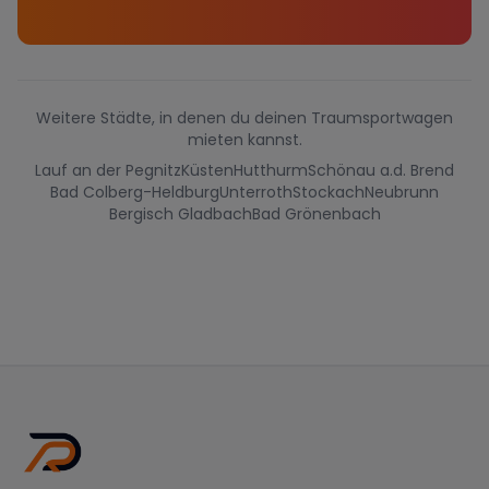
Weitere Städte, in denen du deinen Traumsportwagen
mieten kannst.
Lauf an der Pegnitz
Küsten
Hutthurm
Schönau a.d. Brend
Bad Colberg-Heldburg
Unterroth
Stockach
Neubrunn
Bergisch Gladbach
Bad Grönenbach