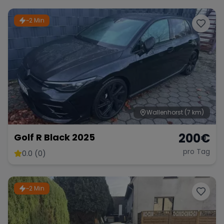
~2 Min
Range Rover
Corvette
Wallenhorst
(7 km)
200
€
Golf R Black 2025
pro Tag
0.0 (0)
~2 Min