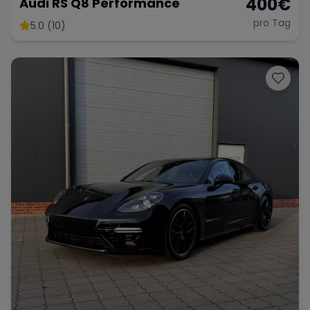
400
€
Audi RS Q8 Performance
pro Tag
5.0 (10)