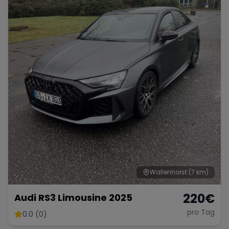
Porsche
Lamborghini
Ferrari
Wann
Zeitraum wählen
McLaren
Ford
Jaguar
Tesla
Chevrolet
Dodge
Bentley
Rolls Royce
Aston Martin
Wallenhorst
(7 km)
220
€
Audi RS3 Limousine 2025
pro Tag
0.0 (0)
Bugatti
Lotus
Maserati