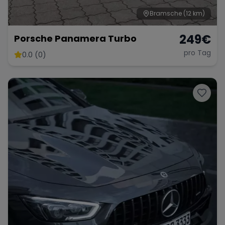
Bramsche
(12 km)
249
€
Porsche Panamera Turbo
pro Tag
0.0 (0)