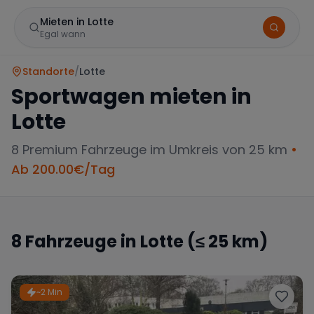
Mieten in Lotte
Egal wann
Standorte
/
Lotte
Sportwagen mieten in
Lotte
8
Premium Fahrzeuge im Umkreis von 25 km
•
Ab
200.00
€/Tag
Marke
8
Fahrzeuge in
Lotte
(≤ 25 km)
Mercedes
BMW
Audi
~2 Min