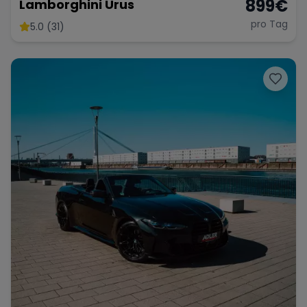
899
€
Lamborghini Urus
pro Tag
5.0 (31)
Range Rover
Corvette