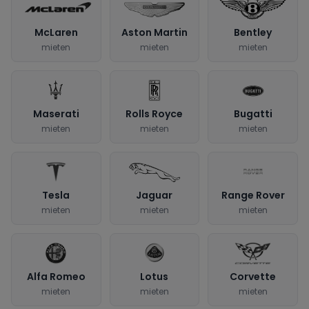
McLaren
Aston Martin
Bentley
mieten
mieten
mieten
Maserati
Rolls Royce
Bugatti
mieten
mieten
mieten
Tesla
Jaguar
Range Rover
mieten
mieten
mieten
Alfa Romeo
Lotus
Corvette
mieten
mieten
mieten