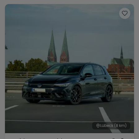
Porsche
Lamborghini
Ferrari
Wann
Zeitraum wählen
McLaren
Ford
Jaguar
Tesla
Chevrolet
Dodge
Bentley
Rolls Royce
Aston Martin
Lübeck
(8 km)
Bugatti
Lotus
Maserati