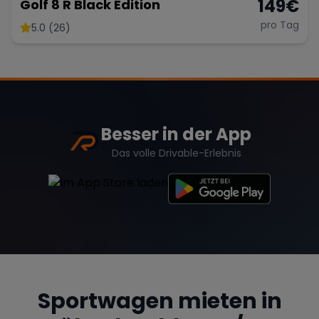
149
€
Golf 8 R Black Edition
pro Tag
5.0 (26)
Range Rover
Corvette
Besser in der App
Das volle Drivable-Erlebnis
Sportwagen mieten in