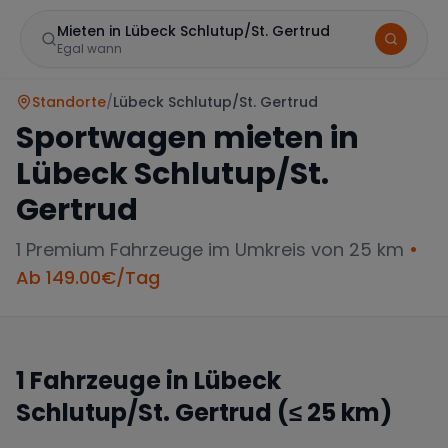
Mieten in Lübeck Schlutup/St. Gertrud
Egal wann
Standorte
/
Lübeck Schlutup/St. Gertrud
Sportwagen mieten in
Lübeck Schlutup/St.
Gertrud
1
Premium Fahrzeuge im Umkreis von 25 km
•
Marke
Ab
149.00
€/Tag
1
Fahrzeuge in
Lübeck
Mercedes
BMW
Audi
Schlutup/St. Gertrud
(≤ 25 km)