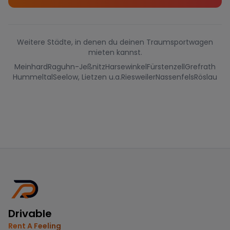
Weitere Städte, in denen du deinen Traumsportwagen
mieten kannst.
Meinhard
Raguhn-Jeßnitz
Harsewinkel
Fürstenzell
Grefrath
Hummeltal
Seelow, Lietzen u.a.
Riesweiler
Nassenfels
Röslau
Drivable
Rent A Feeling