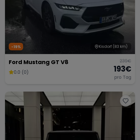
Kisdorf
(83 km)
-19%
239
€
Ford Mustang GT V8
193
€
0.0 (0)
pro Tag