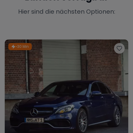
Porsche
Lamborghini
Ferrari
Hier sind die nächsten Optionen:
Wann
Zeitraum wählen
McLaren
Ford
Jaguar
~30 Min
Tesla
Chevrolet
Dodge
Bentley
Rolls Royce
Aston Martin
Bugatti
Lotus
Maserati