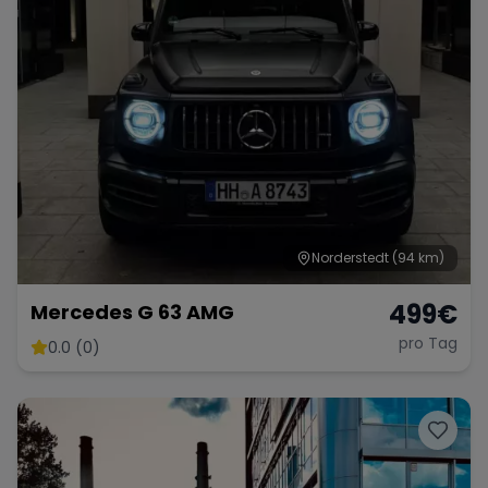
Norderstedt
(94 km)
499
€
Mercedes G 63 AMG
pro Tag
0.0 (0)