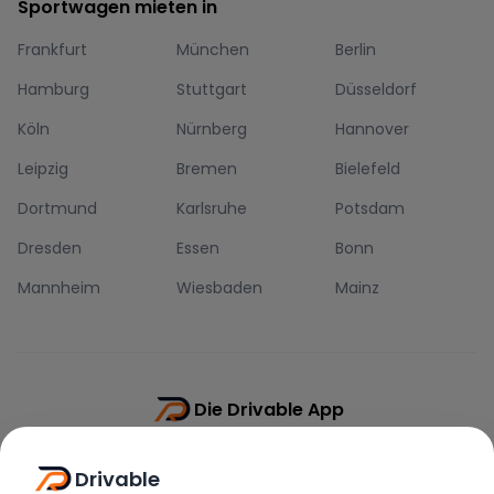
Sportwagen mieten in
Frankfurt
München
Berlin
Hamburg
Stuttgart
Düsseldorf
Köln
Nürnberg
Hannover
Leipzig
Bremen
Bielefeld
Dortmund
Karlsruhe
Potsdam
Dresden
Essen
Bonn
Mannheim
Wiesbaden
Mainz
Die Drivable App
Push-Benachrichtigungen
Drivable
Direkt-Chat