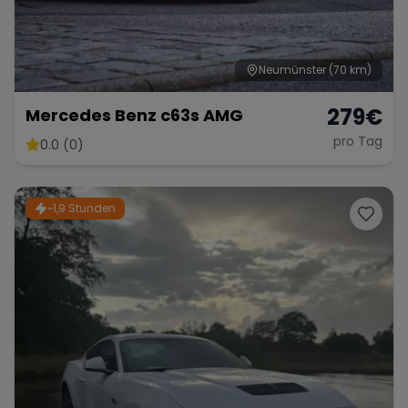
Neumünster
(70 km)
Range Rover
Corvette
279
€
Mercedes Benz c63s AMG
pro Tag
0.0 (0)
~1,9 Stunden