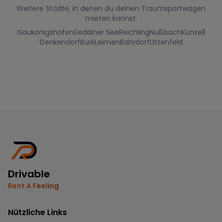
Weitere Städte, in denen du deinen Traumsportwagen
mieten kannst.
Gaukönigshofen
Seddiner See
Reichling
Nußbach
Künzell
Denkendorf
Burk
Leimen
Bahrdorf
Utzenfeld
Drivable
Rent A Feeling
Nützliche Links