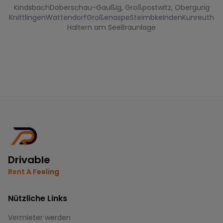
Kindsbach
Doberschau-Gaußig, Großpostwitz, Obergurig
Knittlingen
Wattendorf
Großenaspe
Steimbke
Inden
Kunreuth
Haltern am See
Braunlage
Drivable
Rent A Feeling
Nützliche Links
Vermieter werden