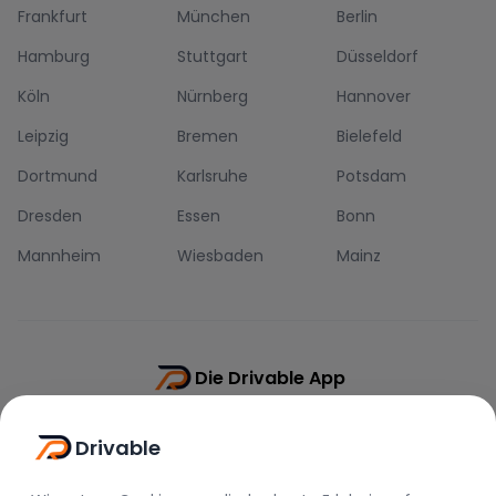
Frankfurt
München
Berlin
Hamburg
Stuttgart
Düsseldorf
Köln
Nürnberg
Hannover
Leipzig
Bremen
Bielefeld
Dortmund
Karlsruhe
Potsdam
Dresden
Essen
Bonn
Mannheim
Wiesbaden
Mainz
Die Drivable App
Push-Benachrichtigungen
Drivable
Direkt-Chat
Schnellere Buchung