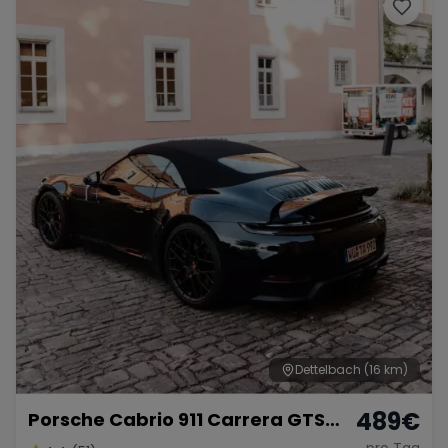
Porsche
Lamborghini
Ferrari
Wann
Zeitraum wählen
McLaren
Ford
Jaguar
Tesla
Chevrolet
Dodge
Bentley
Rolls Royce
Aston Martin
Dettelbach
(16 km)
489
€
Porsche Cabrio 911 Carrera GTS
Bugatti
Lotus
Maserati
mieten
pro Tag