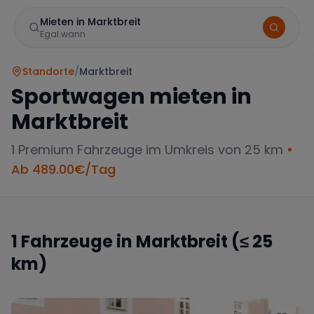
Mieten in Marktbreit
Egal wann
Standorte
/
Marktbreit
Sportwagen mieten in
Marktbreit
1
Premium Fahrzeuge im Umkreis von 25 km
•
Ab
489.00
€/Tag
Marke
1
Fahrzeuge in
Marktbreit
(≤ 25
km)
Mercedes
BMW
Audi