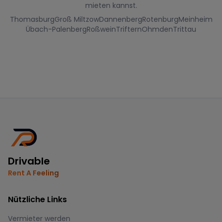
mieten kannst.
Thomasburg
Groß Miltzow
Dannenberg
Rotenburg
Meinheim
Übach-Palenberg
Roßwein
Triftern
Ohmden
Trittau
Drivable
Rent A Feeling
Nützliche Links
Vermieter werden