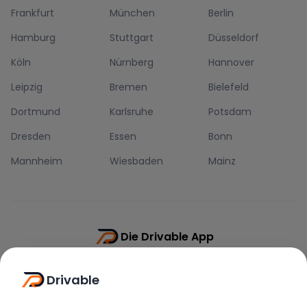
Frankfurt
München
Berlin
Hamburg
Stuttgart
Düsseldorf
Köln
Nürnberg
Hannover
Leipzig
Bremen
Bielefeld
Dortmund
Karlsruhe
Potsdam
Dresden
Essen
Bonn
Mannheim
Wiesbaden
Mainz
Die Drivable App
Push-Benachrichtigungen
Drivable
Direkt-Chat
Schnellere Buchung