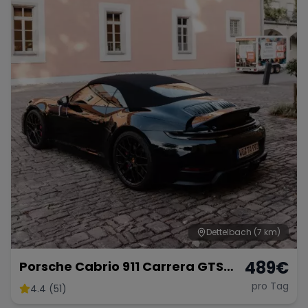
Porsche
Lamborghini
Ferrari
Wann
Zeitraum wählen
McLaren
Ford
Jaguar
Tesla
Chevrolet
Dodge
Bentley
Rolls Royce
Aston Martin
Dettelbach
(7 km)
489
€
Porsche Cabrio 911 Carrera GTS
mieten
pro Tag
4.4 (51)
Bugatti
Lotus
Maserati