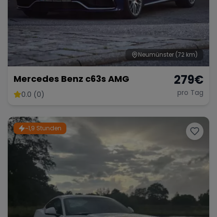
Range Rover
Corvette
Neumünster
(72 km)
279
€
Mercedes Benz c63s AMG
pro Tag
0.0 (0)
~1,9 Stunden