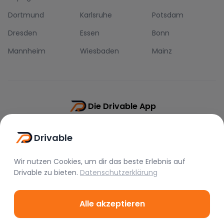
Dortmund
Karlsruhe
Potsdam
Dresden
Essen
Bonn
Mannheim
Wiesbaden
Mainz
Die Drivable App
Push-Benachrichtigungen
Drivable
Direkt-Chat
Schnellere Buchung
Wir nutzen Cookies, um dir das beste Erlebnis auf
Drivable
zu bieten.
Datenschutzerklärung
Alle akzeptieren
©
2026
Drivable.
Alle Rechte vorbehalten.