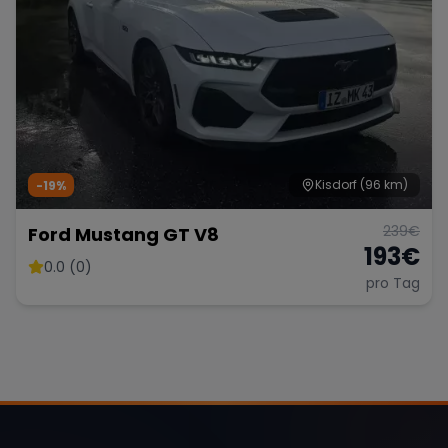
Kisdorf
(96 km)
-19%
239
€
Ford Mustang GT V8
193
€
0.0 (0)
pro Tag