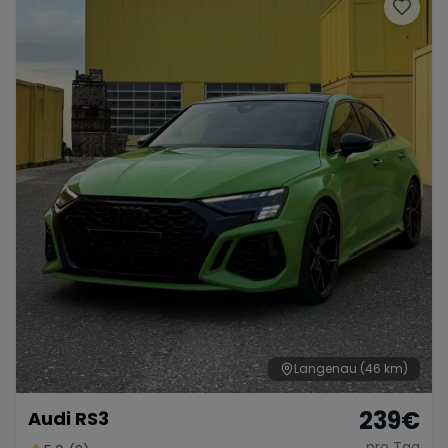
Porsche
Lamborghini
Ferrari
Wann
Zeitraum wählen
McLaren
Ford
Jaguar
Tesla
Chevrolet
Dodge
Bentley
Rolls Royce
Aston Martin
Langenau
(46 km)
239
€
Audi RS3
Bugatti
Lotus
Maserati
pro Tag