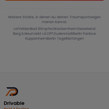
Weitere Städte, in denen du deinen Traumsportwagen
mieten kannst.
Lohfelden
Bad Wimpfen
Wackernheim
Geiselwind
Berg b.Neumarkt i.d.OPf.
Duderstadt
Berlin Pankow
Kuppenheim
Berlin Tegel
Möttingen
Drivable