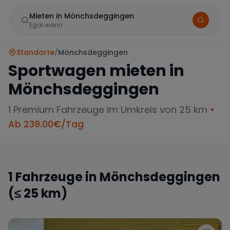
Mieten in Mönchsdeggingen
Egal wann
Standorte
/
Mönchsdeggingen
Sportwagen mieten in
Mönchsdeggingen
1
Premium Fahrzeuge im Umkreis von 25 km
•
Ab
239.00
€/Tag
Marke
1
Fahrzeuge in
Mönchsdeggingen
(≤ 25 km)
Mercedes
BMW
Audi