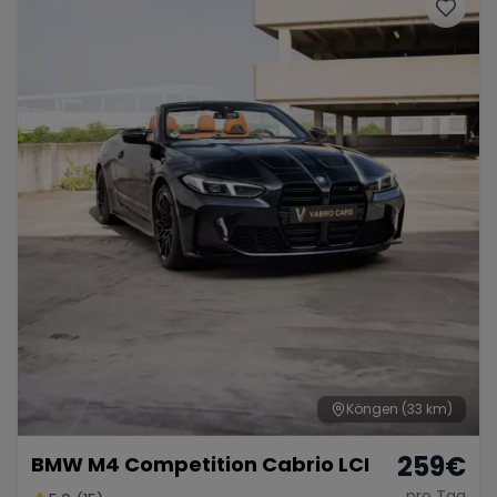
Porsche
Lamborghini
Ferrari
Wann
Zeitraum wählen
McLaren
Ford
Jaguar
Tesla
Chevrolet
Dodge
Bentley
Rolls Royce
Aston Martin
Köngen
(33 km)
259
€
BMW M4 Competition Cabrio LCI
Bugatti
Lotus
Maserati
pro Tag