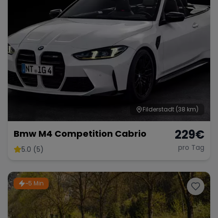
Filderstadt
(38 km)
229
€
Bmw M4 Competition Cabrio
pro Tag
5.0 (5)
~5 Min