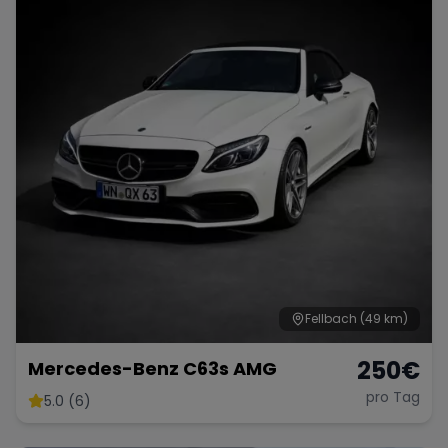
Fellbach
(49 km)
250
€
Mercedes-Benz C63s AMG
pro Tag
5.0 (6)