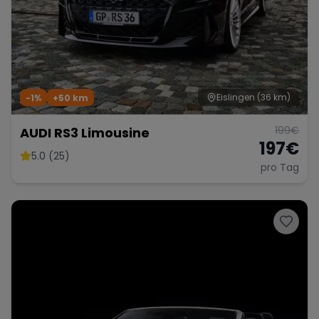
Eislingen
(36 km)
-1%
+
50
km
199
€
AUDI RS3 Limousine
197
€
5.0 (25)
pro Tag