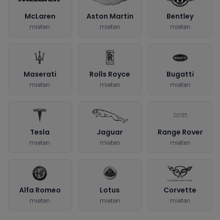
McLaren
Aston Martin
Bentley
mieten
mieten
mieten
Maserati
Rolls Royce
Bugatti
mieten
mieten
mieten
Tesla
Jaguar
Range Rover
mieten
mieten
mieten
Alfa Romeo
Lotus
Corvette
mieten
mieten
mieten