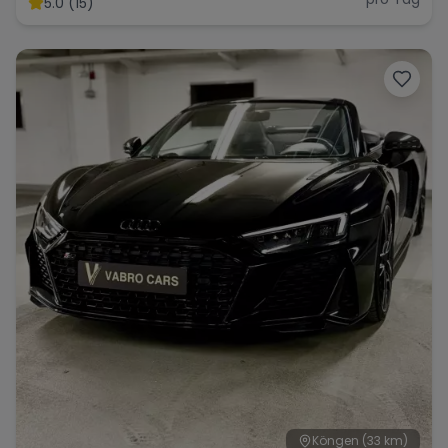
5.0 (15)
Range Rover
Corvette
Köngen
(33 km)