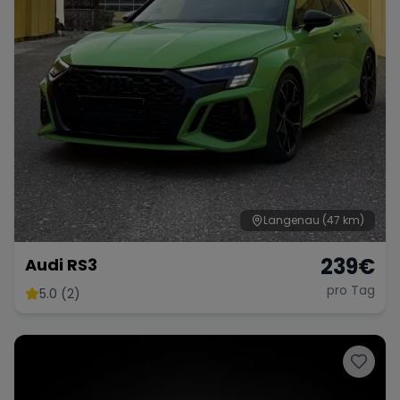
Langenau
(47 km)
239
€
Audi RS3
pro Tag
5.0 (2)