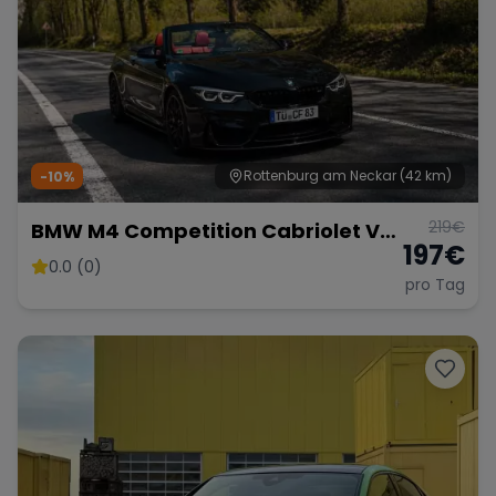
Rottenburg am Neckar
(42 km)
-10%
219
€
BMW M4 Competition Cabriolet Vor
197
€
Opf!!!
0.0 (0)
pro Tag