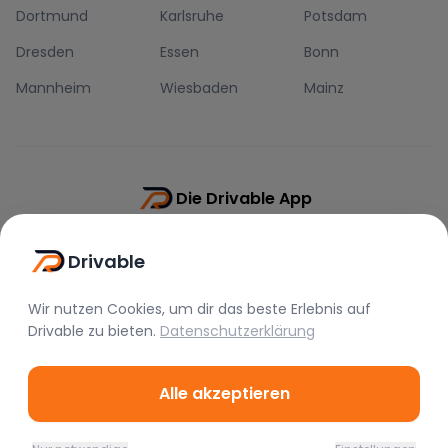
Dortmund
Karlsruhe
Potsdam
Dresden
Essen
Bonn
Mannheim
Wiesbaden
Mainz
Die Drivable App
Push-Benachrichtigungen
Drivable
Direkt-Chat
Schnellere Buchung
Wir nutzen Cookies, um dir das beste Erlebnis auf
Drivable
zu bieten.
Datenschutzerklärung
Alle akzeptieren
©
2026
Drivable.
Alle Rechte vorbehalten.