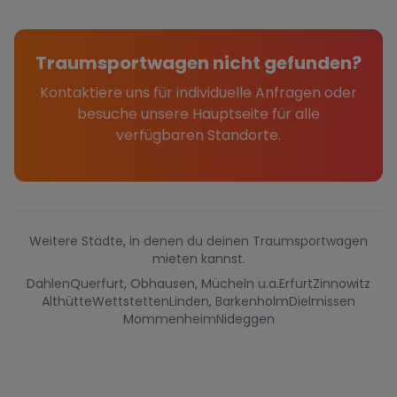
Traumsportwagen nicht gefunden?
Kontaktiere uns für individuelle Anfragen oder
besuche unsere Hauptseite für alle
verfügbaren Standorte.
Weitere Städte, in denen du deinen Traumsportwagen
mieten kannst.
Dahlen
Querfurt, Obhausen, Mücheln u.a.
Erfurt
Zinnowitz
Althütte
Wettstetten
Linden, Barkenholm
Dielmissen
Mommenheim
Nideggen