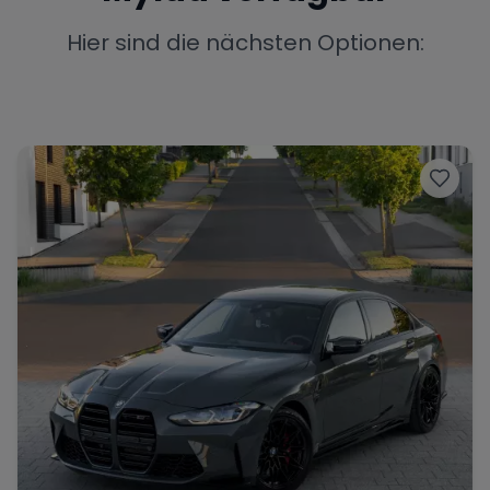
Porsche
Lamborghini
Ferrari
Hier sind die nächsten Optionen:
Wann
Zeitraum wählen
McLaren
Ford
Jaguar
Tesla
Chevrolet
Dodge
Bentley
Rolls Royce
Aston Martin
Bugatti
Lotus
Maserati