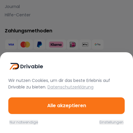
Journal
Hilfe-Center
Zahlungsmethoden
Drivable
Marken
Wir nutzen Cookies, um dir das beste Erlebnis auf
Drivable
zu bieten.
Datenschutzerklärung
BMW
Mercedes
Audi
Porsche
Lamborghini
Ferrari
Alle akzeptieren
McLaren
Tesla
Range Rover
Bentley
Aston Martin
Maserati
Nur notwendige
Einstellungen
Home
Favoriten
Mieten
Chat
Profil
Rolls Royce
Alfa Romeo
Jaguar