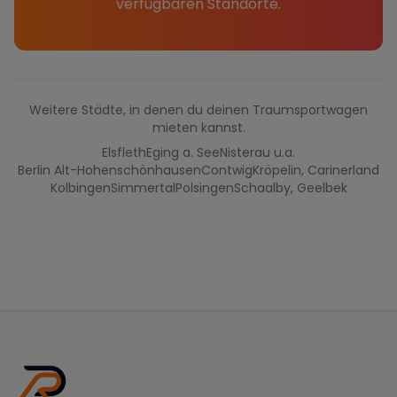
verfügbaren Standorte.
Weitere Städte, in denen du deinen Traumsportwagen
mieten kannst.
Elsfleth
Eging a. See
Nisterau u.a.
Berlin Alt-Hohenschönhausen
Contwig
Kröpelin, Carinerland
Kolbingen
Simmertal
Polsingen
Schaalby, Geelbek