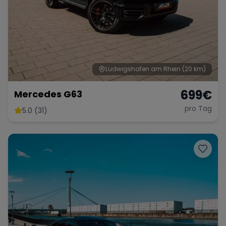
Ludwigshafen am Rhein
(20 km)
699
€
Mercedes G63
pro Tag
5.0 (31)