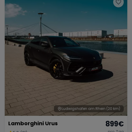
Porsche
Lamborghini
Ferrari
Wann
Zeitraum wählen
McLaren
Ford
Jaguar
Tesla
Chevrolet
Dodge
Bentley
Rolls Royce
Aston Martin
Ludwigshafen am Rhein
(20 km)
899
€
Lamborghini Urus
Bugatti
Lotus
Maserati
pro Tag