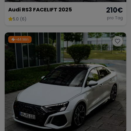
210
€
Audi RS3 FACELIFT 2025
pro Tag
5.0 (6)
~44 Min