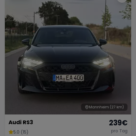
Mannheim
(27 km)
239
€
Audi RS3
pro Tag
5.0 (15)