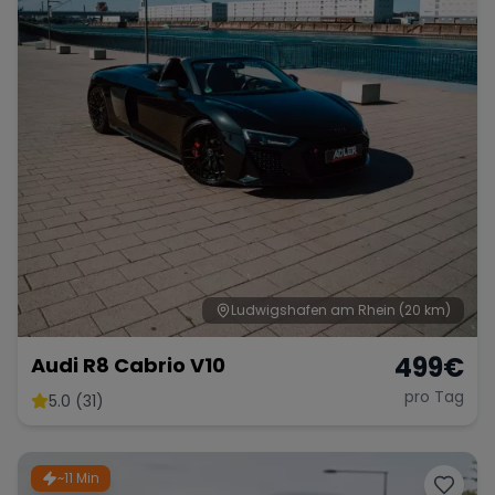
Ludwigshafen am Rhein
(20 km)
499
€
Audi R8 Cabrio V10
pro Tag
5.0 (31)
~11 Min