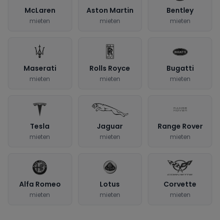
McLaren
Aston Martin
Bentley
mieten
mieten
mieten
Maserati
Rolls Royce
Bugatti
mieten
mieten
mieten
Tesla
Jaguar
Range Rover
mieten
mieten
mieten
Alfa Romeo
Lotus
Corvette
mieten
mieten
mieten