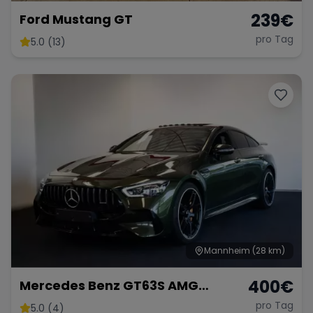
239
€
Ford Mustang GT
pro Tag
5.0 (13)
Mannheim
(28 km)
400
€
Mercedes Benz GT63S AMG
FACELIFT
pro Tag
5.0 (4)