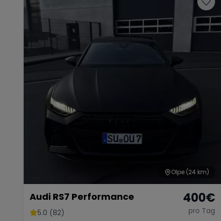
Olpe
(24 km)
400
€
Audi RS7 Performance
pro Tag
5.0 (82)