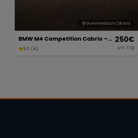
Gummersbach
(38 km)
250
€
BMW M4 Competition Cabrio –
510 PS pure Eleganz &
pro Tag
5.0 (4)
Performance