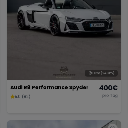
Olpe
(24 km)
400
€
Audi R8 Performance Spyder
pro Tag
5.0 (82)