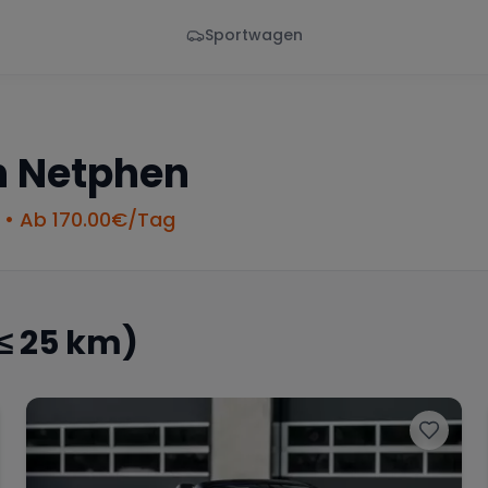
Sportwagen
Von - Bis
Marke
en
Wann
Alle Marken
n
Netphen
• Ab
170.00
€/Tag
≤ 25 km)