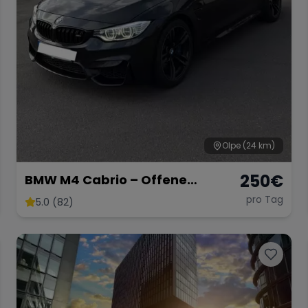
Olpe
(24 km)
250
€
BMW M4 Cabrio – Offene
Fahrfreude mit 431 PS
pro Tag
5.0 (82)