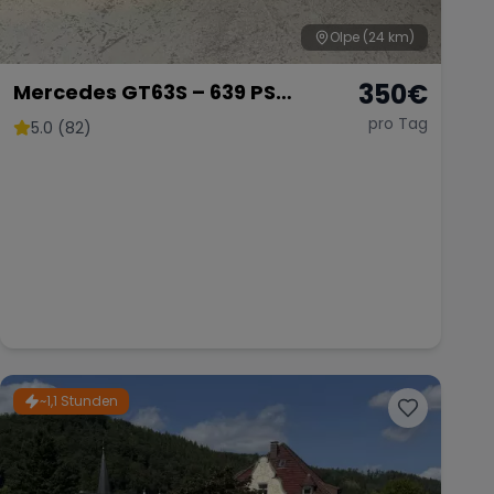
Olpe
(24 km)
350
€
Mercedes GT63S – 639 PS
Luxussportwagen
pro Tag
5.0 (82)
~1,1 Stunden