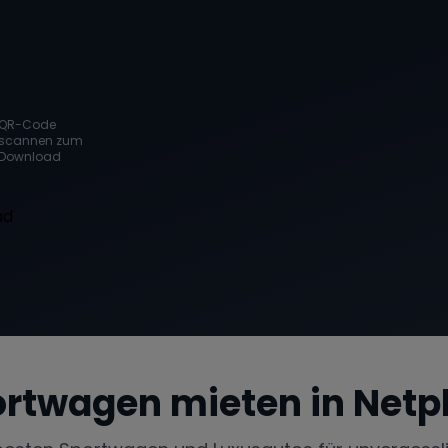
QR-Code
scannen zum
Download
rtwagen mieten in
Netp