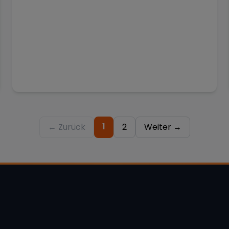
1
← Zurück
2
Weiter →