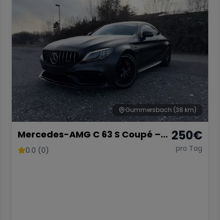
Gummersbach
(38 km)
250
€
Mercedes-AMG C 63 S Coupé –
510 PS V8 Biturbo
pro Tag
0.0 (0)