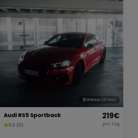
Wetzlar
(47 km)
219
€
Audi RS5 Sportback
pro Tag
0.0 (0)