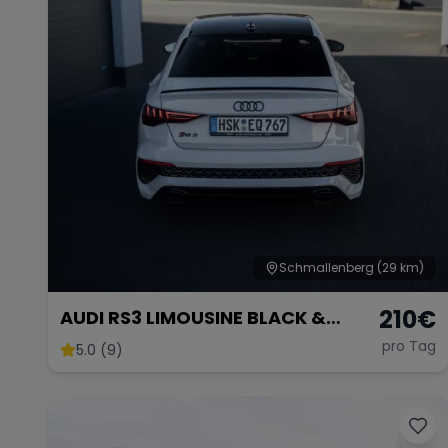
Schmallenberg
(29 km)
210
€
AUDI RS3 LIMOUSINE BLACK &
WHITE EDITION
pro Tag
5.0 (9)