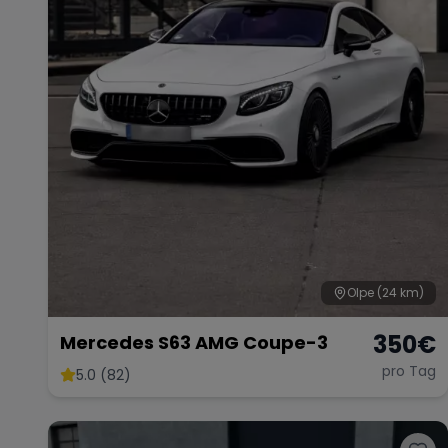
Olpe
(24 km)
350
€
Mercedes S63 AMG Coupe-3
pro Tag
5.0 (82)