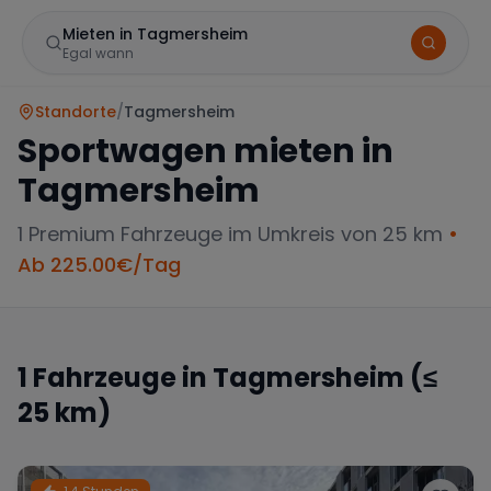
Mieten in Tagmersheim
Egal wann
Standorte
/
Tagmersheim
Sportwagen mieten in
Tagmersheim
1
Premium Fahrzeuge im Umkreis von 25 km
•
Ab
225.00
€/Tag
Marke
1
Fahrzeuge in
Tagmersheim
(≤
25 km)
Mercedes
BMW
Audi