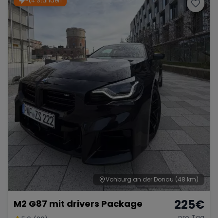
~1,4 Stunden
Porsche
Lamborghini
Ferrari
Wann
Zeitraum wählen
McLaren
Ford
Jaguar
Tesla
Chevrolet
Dodge
Bentley
Rolls Royce
Aston Martin
Vohburg an der Donau
(48 km)
225
€
M2 G87 mit drivers Package
Bugatti
Lotus
Maserati
pro Tag