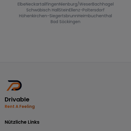
Elbe
Neckartailfingen
Nienburg/Weser
Bachhagel
Schwäbisch Hall
Stein
Ellenz-Poltersdorf
Höhenkirchen-Siegertsbrunn
Heimbuchenthal
Bad Säckingen
Drivable
Rent A Feeling
Nützliche Links