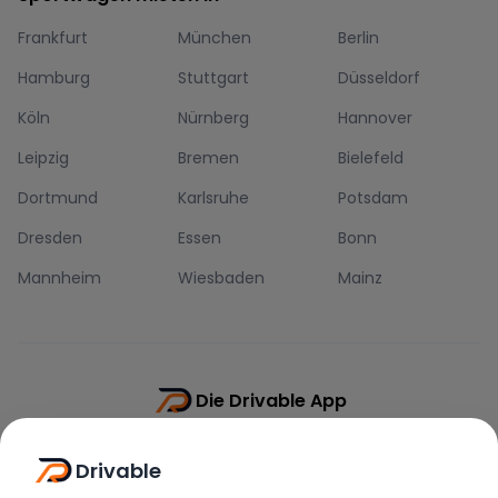
Frankfurt
München
Berlin
Hamburg
Stuttgart
Düsseldorf
Köln
Nürnberg
Hannover
Leipzig
Bremen
Bielefeld
Dortmund
Karlsruhe
Potsdam
Dresden
Essen
Bonn
Mannheim
Wiesbaden
Mainz
Die Drivable App
Push-Benachrichtigungen
Drivable
Direkt-Chat
Schnellere Buchung