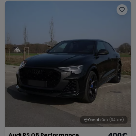
Osnabrück
(94 km)
400
€
Audi RS Q8 Performance