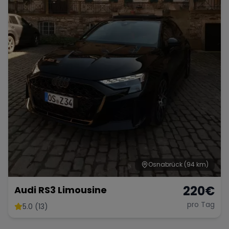
Osnabrück
(94 km)
220
€
Audi RS3 Limousine
pro Tag
5.0 (13)