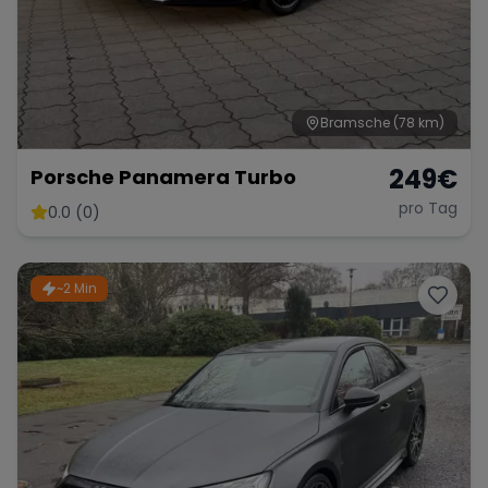
Range Rover
Corvette
Bramsche
(78 km)
249
€
Porsche Panamera Turbo
pro Tag
0.0 (0)
~2 Min