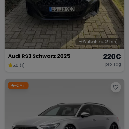
Wallenhorst
(81 km)
220
€
Audi RS3 Schwarz 2025
pro Tag
5.0 (1)
~2 Min