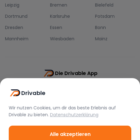
Leipzig
Bremen
Bielefeld
Dortmund
Karlsruhe
Potsdam
Dresden
Essen
Bonn
Mannheim
Wiesbaden
Mainz
Die Drivable App
Push-Benachrichtigungen
Drivable
Direkt-Chat
Schnellere Buchung
Wir nutzen Cookies, um dir das beste Erlebnis auf
Drivable
zu bieten.
Datenschutzerklärung
Alle akzeptieren