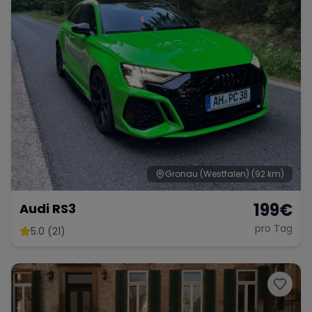
Gronau (Westfalen)
(92 km)
199
€
Audi RS3
pro Tag
5.0 (21)