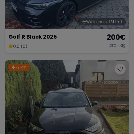
Wallenhorst
(81 km)
200
€
Golf R Black 2025
pro Tag
0.0 (0)
~2 Min