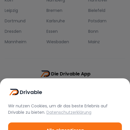
Köln
Nürnberg
Hannover
Leipzig
Bremen
Bielefeld
Dortmund
Karlsruhe
Potsdam
Dresden
Essen
Bonn
Mannheim
Wiesbaden
Mainz
Die Drivable App
Push-Benachrichtigungen
Drivable
Direkt-Chat
Schnellere Buchung
Wir nutzen Cookies, um dir das beste Erlebnis auf
Drivable
zu bieten.
Datenschutzerklärung