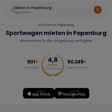
Mieten in Papenburg
Egal wann
Standorte
/
Papenburg
Sportwagen mieten in Papenburg
Alternativen in der Umgebung verfügbar
4,8
501
+
60.249
+
Fahrzeuge
App-Downloads
Marke
178
Bewertungen
LADEN IM
JETZT BEI
Mercedes
BMW
Audi
App Store
Google Play