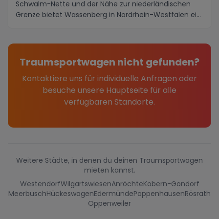
Schwalm-Nette und der Nähe zur niederländischen
Grenze bietet Wassenberg in Nordrhein-Westfalen ei...
Traumsportwagen nicht gefunden?
Kontaktiere uns für individuelle Anfragen oder
besuche unsere Hauptseite für alle
verfügbaren Standorte.
Weitere Städte, in denen du deinen Traumsportwagen
mieten kannst.
Westendorf
Wilgartswiesen
Anröchte
Kobern-Gondorf
Meerbusch
Hückeswagen
Edermünde
Poppenhausen
Rösrath
Oppenweiler