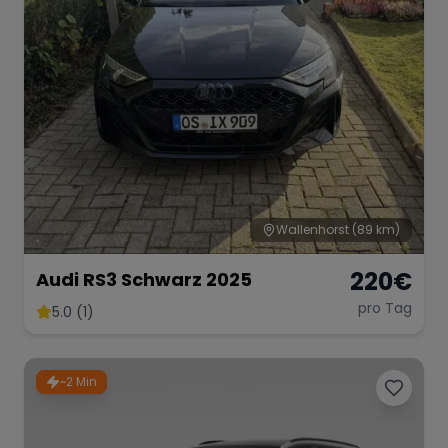
Wallenhorst
(89 km)
220
€
Audi RS3 Schwarz 2025
pro Tag
5.0 (1)
~2 Min