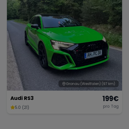
Gronau (Westfalen)
(97 km)
199
€
Audi RS3
pro Tag
5.0 (21)