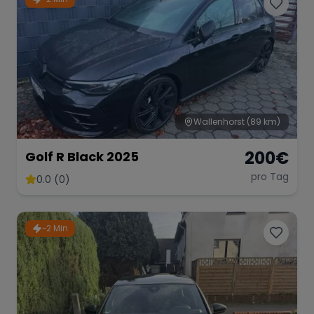
Wallenhorst
(89 km)
200
€
Golf R Black 2025
pro Tag
0.0 (0)
~2 Min