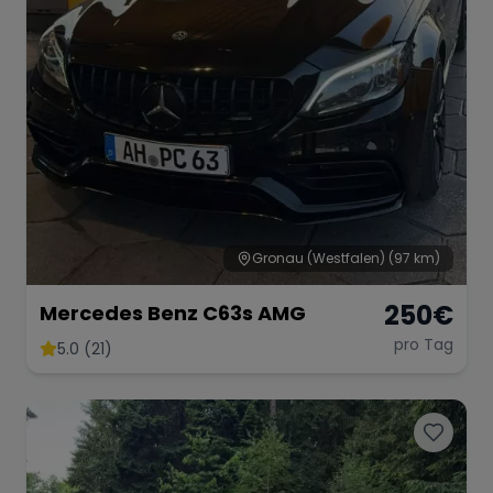
Gronau (Westfalen)
(97 km)
250
€
Mercedes Benz C63s AMG
pro Tag
5.0 (21)