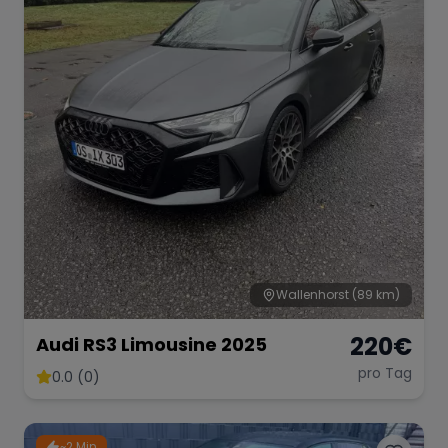
Wallenhorst
(89 km)
220
€
Audi RS3 Limousine 2025
pro Tag
0.0 (0)
~2 Min