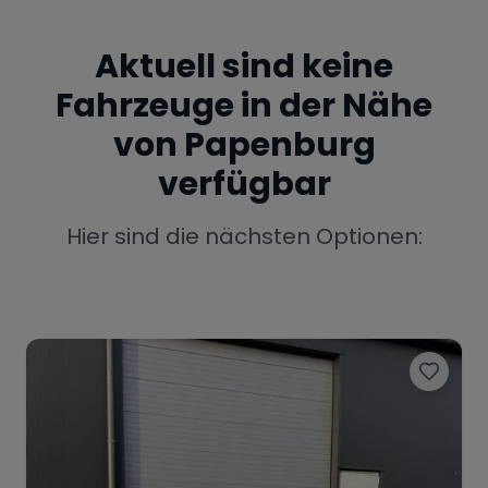
Porsche
Lamborghini
Ferrari
Aktuell sind keine
Wann
Fahrzeuge in der Nähe
Zeitraum wählen
von
Papenburg
McLaren
Ford
Jaguar
verfügbar
Hier sind die nächsten Optionen:
Tesla
Chevrolet
Dodge
Bentley
Rolls Royce
Aston Martin
Bugatti
Lotus
Maserati