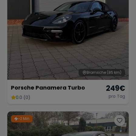
Range Rover
Corvette
Bramsche
(85 km)
249
€
Porsche Panamera Turbo
pro Tag
0.0 (0)
~2 Min