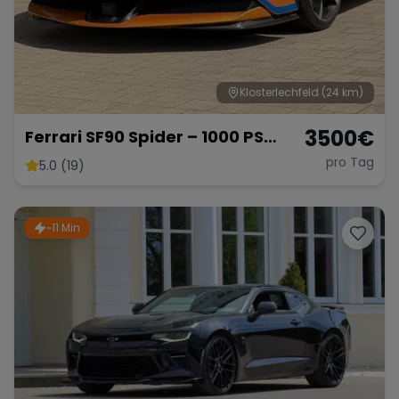
Klosterlechfeld
(24 km)
3500
€
Ferrari SF90 Spider – 1000 PS
Supersportwagen
pro Tag
5.0 (19)
~11 Min