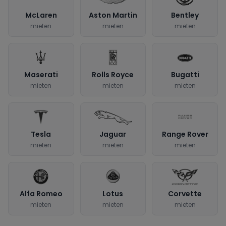
McLaren
Aston Martin
Bentley
mieten
mieten
mieten
Maserati
Rolls Royce
Bugatti
mieten
mieten
mieten
Tesla
Jaguar
Range Rover
mieten
mieten
mieten
Alfa Romeo
Lotus
Corvette
mieten
mieten
mieten