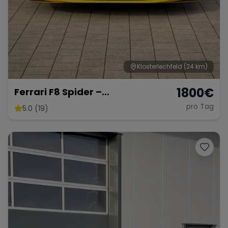
Klosterlechfeld
(24 km)
1800
€
Ferrari F8 Spider –
Atemberaubendes Cabrio
pro Tag
5.0 (19)