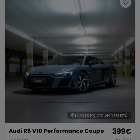
Porsche
Lamborghini
Ferrari
Wann
Zeitraum wählen
McLaren
Ford
Jaguar
Tesla
Chevrolet
Dodge
Bentley
Rolls Royce
Aston Martin
Landsberg am Lech
(13 km)
399
€
Audi R8 V10 Performance Coupe
Bugatti
Lotus
Maserati
pro Tag