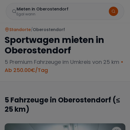
Mieten in Oberostendorf
Egal wann
Standorte
/
Oberostendorf
Sportwagen mieten in
Oberostendorf
5
Premium Fahrzeuge im Umkreis von 25 km
•
Ab
250.00
€/Tag
Marke
5
Fahrzeuge in
Oberostendorf
(≤
25 km)
Mercedes
BMW
Audi