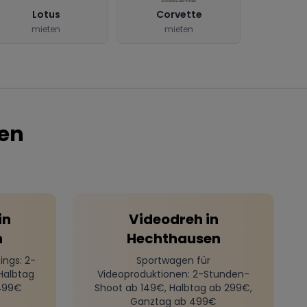
Lotus
Corvette
mieten
mieten
en
in
Videodreh
in
n
Hechthausen
ings
: 2-
Sportwagen für
Halbtag
Videoproduktionen
: 2-Stunden-
499€
Shoot ab 149€, Halbtag ab 299€,
Ganztag ab 499€