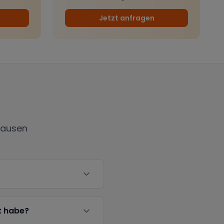
Jetzt anfragen
hausen
t habe?