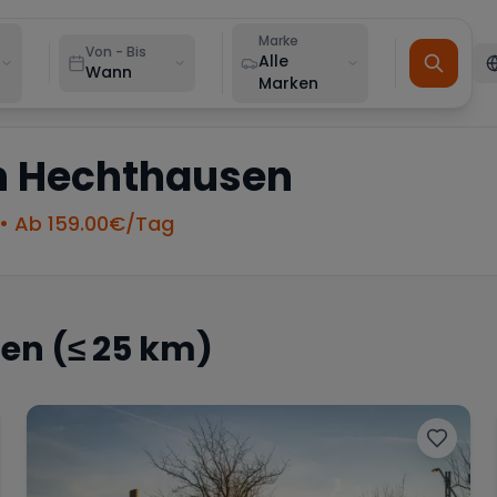
Marke
Von - Bis
Alle
Wann
Marken
n
Hechthausen
• Ab
159.00
€/Tag
sen
(≤ 25 km)