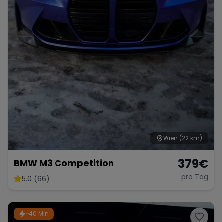
Range Rover
Corvette
Wien
(22 km)
379
€
BMW M3 Competition
pro Tag
5.0 (66)
~40 Min