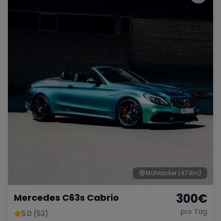
Mühlacker
(47 km)
300
€
Mercedes C63s Cabrio
pro Tag
5.0 (53)