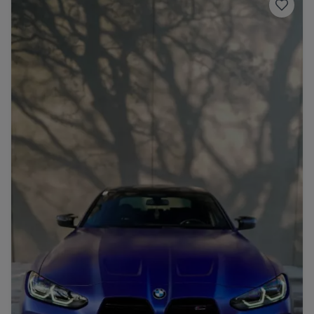
Porsche
Lamborghini
Ferrari
Wann
Zeitraum wählen
McLaren
Ford
Jaguar
Tesla
Chevrolet
Dodge
Bentley
Rolls Royce
Aston Martin
Bugatti
Lotus
Maserati