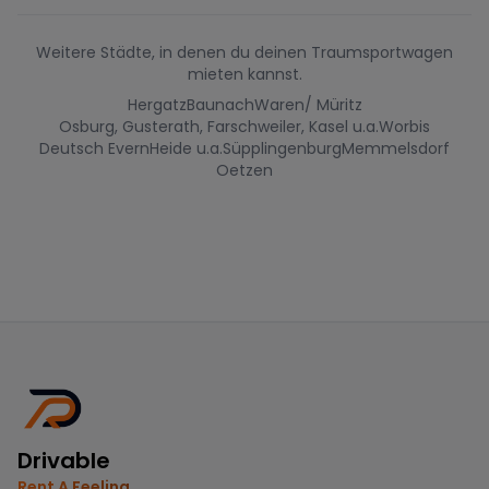
Weitere Städte, in denen du deinen Traumsportwagen
mieten kannst.
Hergatz
Baunach
Waren/ Müritz
Osburg, Gusterath, Farschweiler, Kasel u.a.
Worbis
Deutsch Evern
Heide u.a.
Süpplingenburg
Memmelsdorf
Oetzen
Drivable
Rent A Feeling