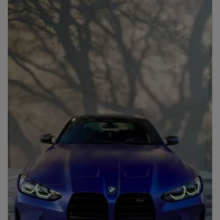
Porsche
Lamborghini
Ferrari
Wann
Zeitraum wählen
McLaren
Ford
Jaguar
Tesla
Chevrolet
Dodge
Bentley
Rolls Royce
Aston Martin
Bugatti
Lotus
Maserati