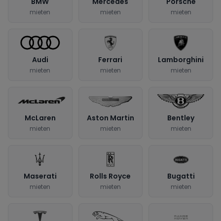
BMW
Mercedes
Porsche
mieten
mieten
mieten
Audi
Ferrari
Lamborghini
mieten
mieten
mieten
McLaren
Aston Martin
Bentley
mieten
mieten
mieten
Maserati
Rolls Royce
Bugatti
mieten
mieten
mieten