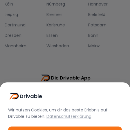
Köln
Nürnberg
Hannover
Leipzig
Bremen
Bielefeld
Dortmund
Karlsruhe
Potsdam
Dresden
Essen
Bonn
Mannheim
Wiesbaden
Mainz
Die Drivable App
Push-Benachrichtigungen
Drivable
Direkt-Chat
Schnellere Buchung
Wir nutzen Cookies, um dir das beste Erlebnis auf
Drivable
zu bieten.
Datenschutzerklärung