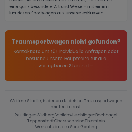
Erleben Sie das malerische Bad Elster, Sachsen, auf
eine ganz besondere Art und Weise - mit einem
luxuriösen Sportwagen aus unserer exklusiven
Sportwa...
Traumsportwagen nicht gefunden?
Kontaktiere uns für individuelle Anfragen oder
besuche unsere Hauptseite für alle
verfügbaren Standorte.
Weitere Städte, in denen du deinen Traumsportwagen
mieten kannst.
Reutlingen
Wildberg
Schildow
Leichlingen
Bachhagel
Toppenstedt
Obersöchering
Thierstein
Weisenheim am Sand
Gauting