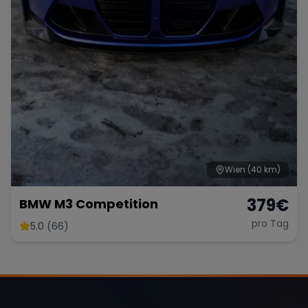
Range Rover
Corvette
Wien
(40 km)
379
€
BMW M3 Competition
pro Tag
5.0 (66)