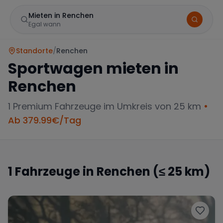
Mieten in Renchen
Egal wann
Standorte
/
Renchen
Sportwagen mieten in
Renchen
1
Premium Fahrzeuge im Umkreis von 25 km
•
Ab
379.99
€/Tag
Marke
1
Fahrzeuge in
Renchen
(≤ 25 km)
Mercedes
BMW
Audi