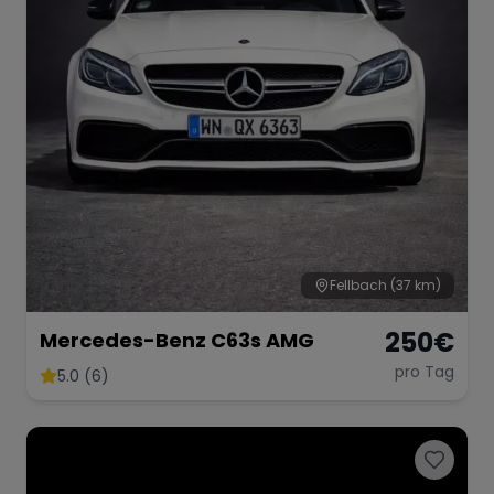
Fellbach
(37 km)
250
€
Mercedes-Benz C63s AMG
pro Tag
5.0 (6)