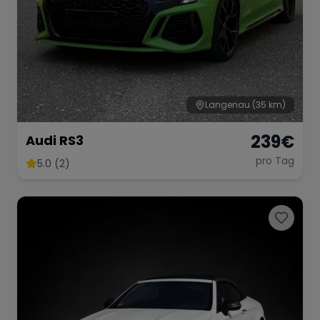
Langenau
(35 km)
239
€
Audi RS3
pro Tag
5.0 (2)