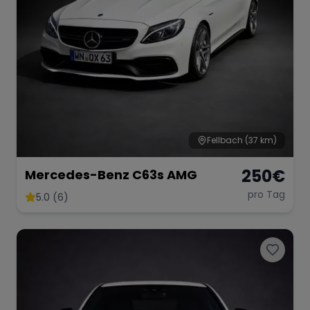
Fellbach
(37 km)
250
€
Mercedes-Benz C63s AMG
pro Tag
5.0 (6)