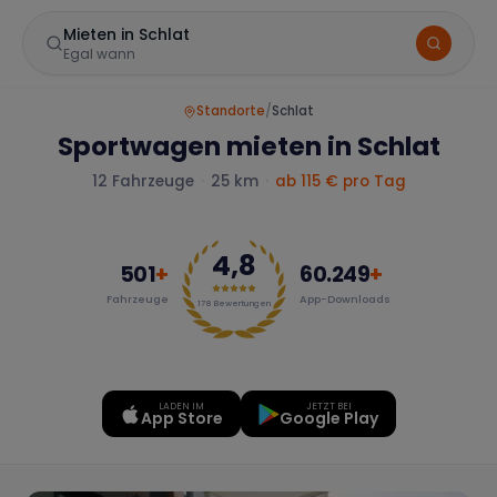
Mieten in Schlat
Egal wann
Standorte
/
Schlat
Sportwagen mieten in Schlat
12
Fahrzeuge
·
25 km
·
ab
115
€ pro Tag
4,8
501
+
60.249
+
Fahrzeuge
App-Downloads
Marke
178
Bewertungen
LADEN IM
JETZT BEI
Mercedes
BMW
Audi
App Store
Google Play