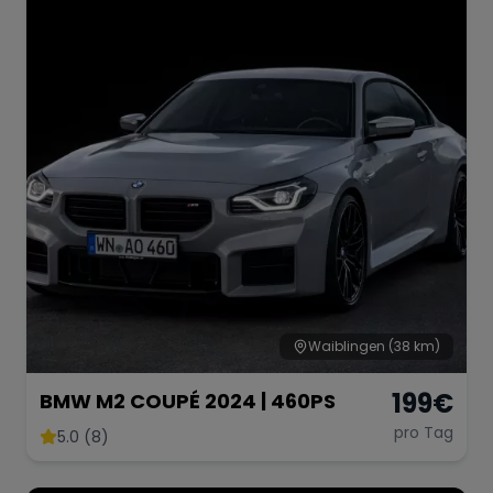
Waiblingen
(38 km)
199
€
BMW M2 COUPÉ 2024 | 460PS
pro Tag
5.0 (8)