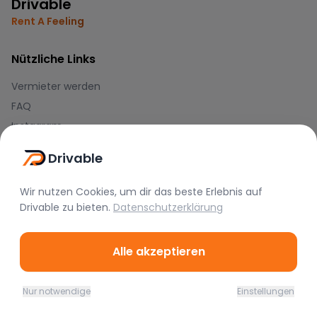
Drivable
Rent A Feeling
Nützliche Links
Vermieter werden
FAQ
Instagram
TikTok
Drivable
Rechtliches
Wir nutzen Cookies, um dir das beste Erlebnis auf
Drivable
zu bieten.
Datenschutzerklärung
Nutzungsbedingungen
Datenschutz
Impressum
Alle akzeptieren
Blog
Nur notwendige
Einstellungen
Home
Favoriten
Mieten
Chat
Profil
Journal