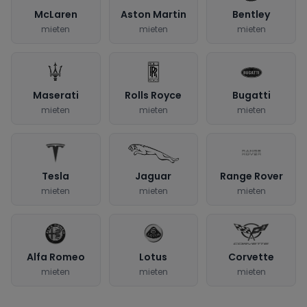
McLaren
Aston Martin
Bentley
mieten
mieten
mieten
Maserati
Rolls Royce
Bugatti
mieten
mieten
mieten
Tesla
Jaguar
Range Rover
mieten
mieten
mieten
Alfa Romeo
Lotus
Corvette
mieten
mieten
mieten