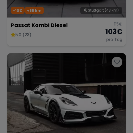
Stuttgart
(43 km)
-10%
+
55
km
115
€
Passat Kombi Diesel
103
€
5.0 (23)
pro Tag