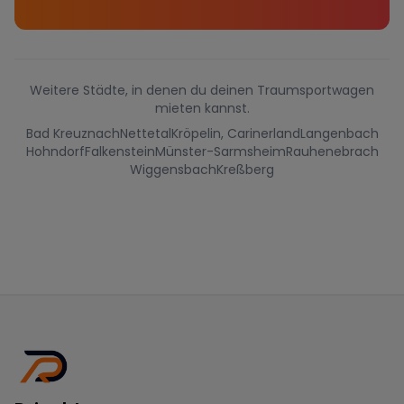
Weitere Städte, in denen du deinen Traumsportwagen
mieten kannst.
Bad Kreuznach
Nettetal
Kröpelin, Carinerland
Langenbach
Hohndorf
Falkenstein
Münster-Sarmsheim
Rauhenebrach
Wiggensbach
Kreßberg