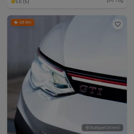
pro Tag
5.0 (5)
~28 Min
Stuttgart
(41 km)