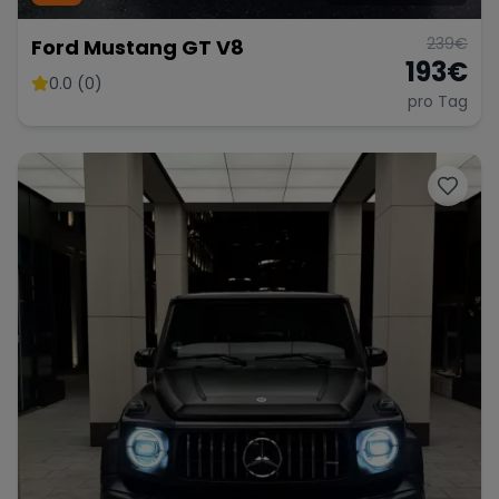
239
€
Ford Mustang GT V8
193
€
0.0 (0)
pro Tag