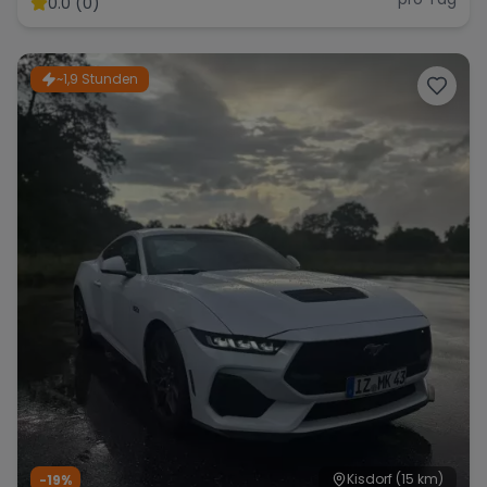
0.0 (0)
~1,9 Stunden
Range Rover
Corvette
Kisdorf
(15 km)
-19%