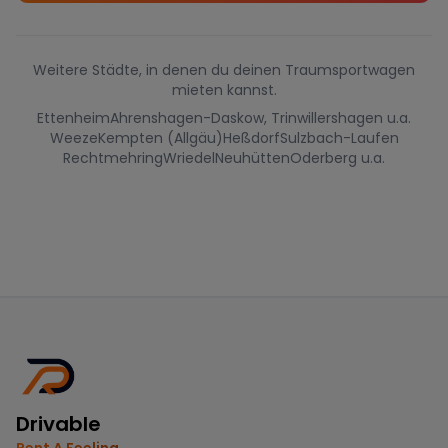
Weitere Städte, in denen du deinen Traumsportwagen
mieten kannst.
Ettenheim
Ahrenshagen-Daskow, Trinwillershagen u.a.
Weeze
Kempten (Allgäu)
Heßdorf
Sulzbach-Laufen
Rechtmehring
Wriedel
Neuhütten
Oderberg u.a.
Drivable