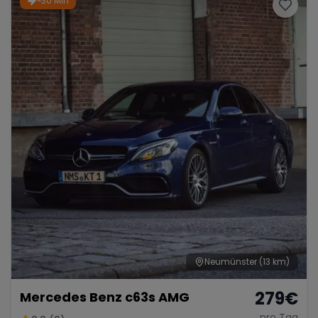
~30 Min
Porsche
Lamborghini
Ferrari
Wann
Zeitraum wählen
McLaren
Ford
Jaguar
Tesla
Chevrolet
Dodge
Bentley
Rolls Royce
Aston Martin
Neumünster
(13 km)
279
€
Mercedes Benz c63s AMG
Bugatti
Lotus
Maserati
pro Tag