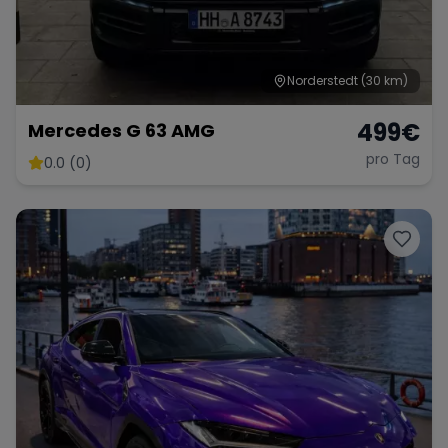
Norderstedt
(30 km)
499
€
Mercedes G 63 AMG
pro Tag
0.0 (0)