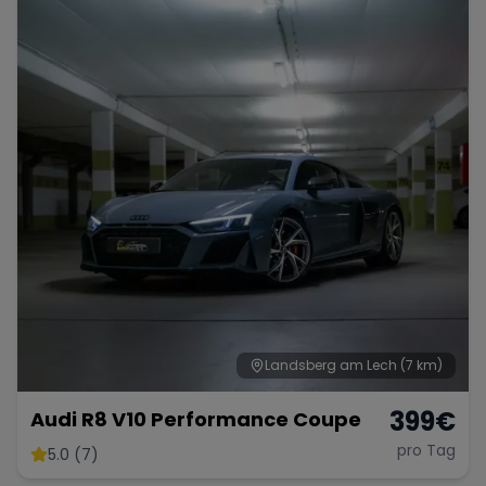
Porsche
Lamborghini
Ferrari
Wann
Zeitraum wählen
McLaren
Ford
Jaguar
Tesla
Chevrolet
Dodge
Bentley
Rolls Royce
Aston Martin
Landsberg am Lech
(7 km)
399
€
Audi R8 V10 Performance Coupe
pro Tag
5.0 (7)
Bugatti
Lotus
Maserati