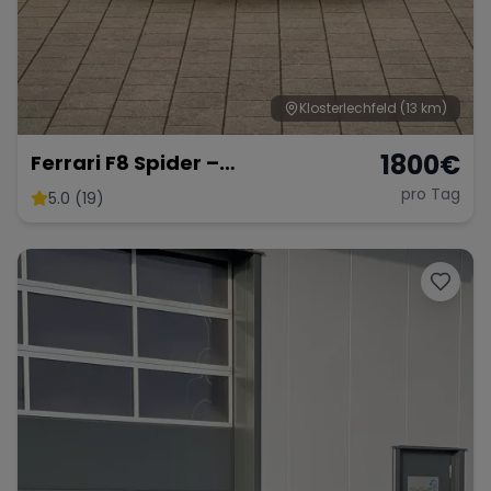
Klosterlechfeld
(13 km)
1800
€
Ferrari F8 Spider –
Atemberaubendes Cabrio
pro Tag
5.0 (19)