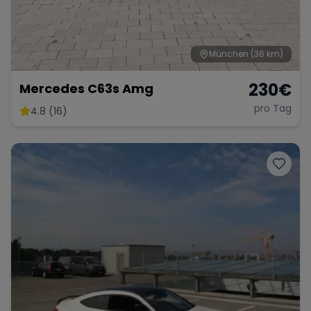
München
(36 km)
230
€
Mercedes C63s Amg
pro Tag
4.8 (16)