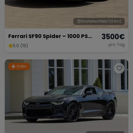
Klosterlechfeld
(13 km)
3500
€
Ferrari SF90 Spider – 1000 PS
Supersportwagen
pro Tag
5.0 (19)
~11 Min