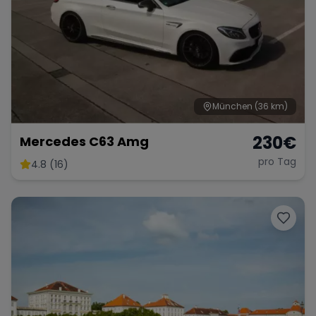
München
(36 km)
230
€
Mercedes C63 Amg
pro Tag
4.8 (16)