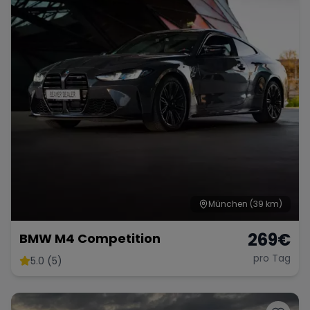
München
(39 km)
269
€
BMW M4 Competition
pro Tag
5.0 (5)