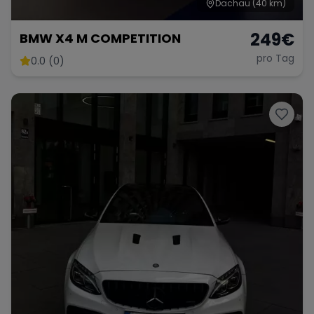
Dachau
(40 km)
249
€
BMW X4 M COMPETITION
pro Tag
0.0 (0)