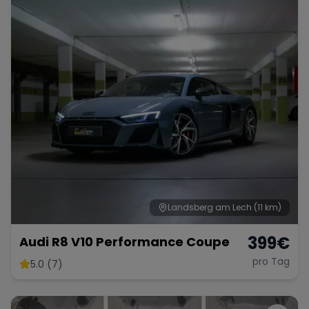
Porsche
Lamborghini
Ferrari
Wann
Zeitraum wählen
McLaren
Ford
Jaguar
Tesla
Chevrolet
Dodge
Landsberg am Lech
(11 km)
Bentley
Rolls Royce
Aston Martin
399
€
Audi R8 V10 Performance Coupe
pro Tag
5.0 (7)
Bugatti
Lotus
Maserati