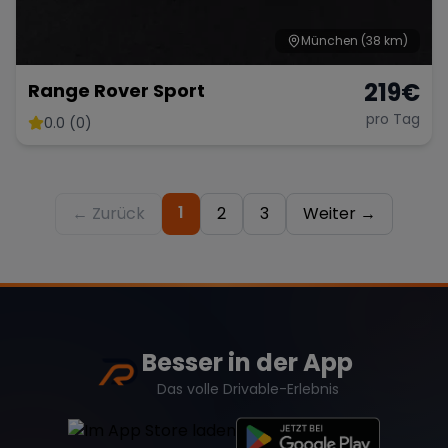
München
(38 km)
219
€
Range Rover Sport
pro Tag
0.0 (0)
1
← Zurück
2
3
Weiter →
Besser in der App
Das volle Drivable-Erlebnis