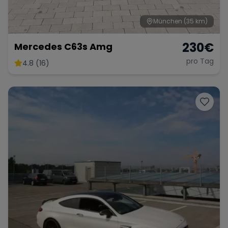
München
(35 km)
230
€
Mercedes C63s Amg
pro Tag
4.8 (16)