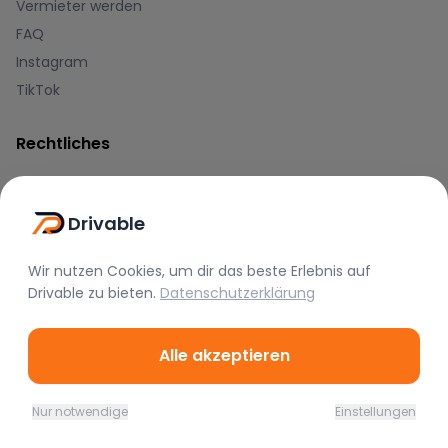
Vermieter werden
FAQ
Instagram
TikTok
Rechtliches
Nutzungsbedingungen
Datenschutz
Drivable
Impressum
Wir nutzen Cookies, um dir das beste Erlebnis auf
Blog
Drivable
zu bieten.
Datenschutzerklärung
Journal
Alle akzeptieren
Hilfe-Center
Zahlungsmethoden
Nur notwendige
Einstellungen
Home
Favoriten
Mieten
Chat
Profil