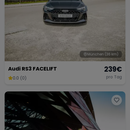
München
(36 km)
239
€
Audi RS3 FACELIFT
pro Tag
0.0 (0)