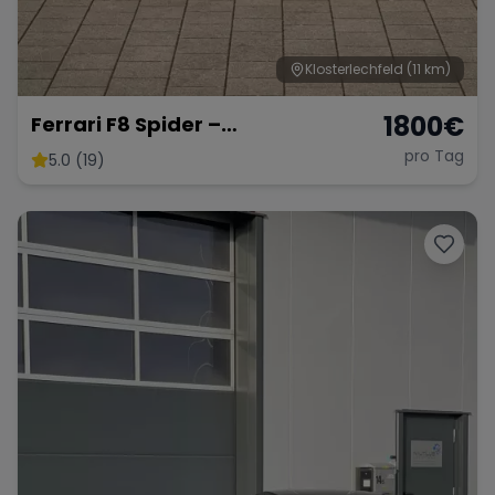
Klosterlechfeld
(11 km)
1800
€
Ferrari F8 Spider –
Atemberaubendes Cabrio
pro Tag
5.0 (19)