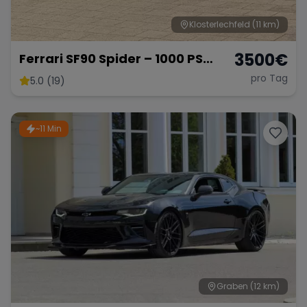
Klosterlechfeld
(11 km)
3500
€
Ferrari SF90 Spider – 1000 PS
Supersportwagen
pro Tag
5.0 (19)
~11 Min
Graben
(12 km)