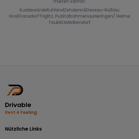
mieten kannst.
Kuddewörde
Ruhland
Zehdenick
Dessau-Roßlau
Großhansdorf
Triglitz, Putlitz
Brahmenau
Heringen/ Helme
Teublitz
Mielkendorf
Drivable
Rent A Feeling
Nützliche Links