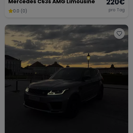
220
€
Mercedes C63s AMG Limousine
pro Tag
0.0 (0)