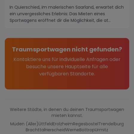
In Quierschied, im malerischen Saarland, erwartet dich
ein unvergessliches Erlebnis: Das Mieten eines
Sportwagens eröffnet dir die Möglichkeit, die at...
Traumsportwagen nicht gefunden?
Kontaktiere uns für individuelle Anfragen oder
besuche unsere Hauptseite für alle
verfügbaren Standorte.
Weitere Städte, in denen du deinen Traumsportwagen
mieten kannst.
Müden (Aller)
Üttfeld
Erolzheim
Regesbostel
Trendelburg
Brachttal
Herscheid
Werne
Bottrop
Urmitz