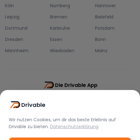
Köln
Nürnberg
Hannover
Leipzig
Bremen
Bielefeld
Dortmund
Karlsruhe
Potsdam
Dresden
Essen
Bonn
Mannheim
Wiesbaden
Mainz
Die Drivable App
Push-Benachrichtigungen
Drivable
Direkt-Chat
Schnellere Buchung
Wir nutzen Cookies, um dir das beste Erlebnis auf
Drivable
zu bieten.
Datenschutzerklärung