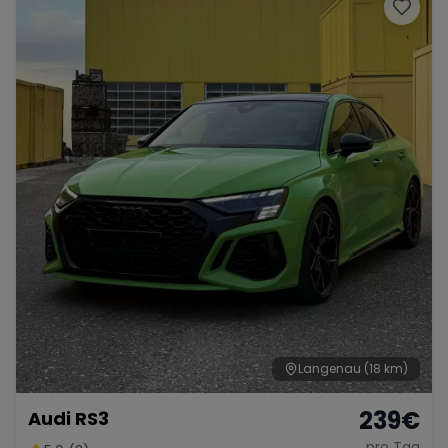
Porsche
Lamborghini
Ferrari
Wann
Zeitraum wählen
McLaren
Ford
Jaguar
Tesla
Chevrolet
Dodge
Bentley
Rolls Royce
Aston Martin
Langenau
(18 km)
239
€
Audi RS3
Bugatti
Lotus
Maserati
pro Tag