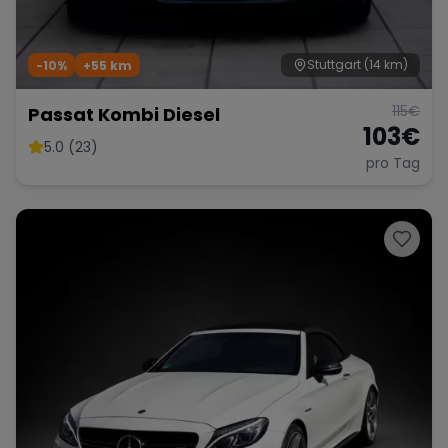
Stuttgart
(14 km)
-10%
+
55
km
115
€
Passat Kombi Diesel
103
€
5.0 (23)
pro Tag