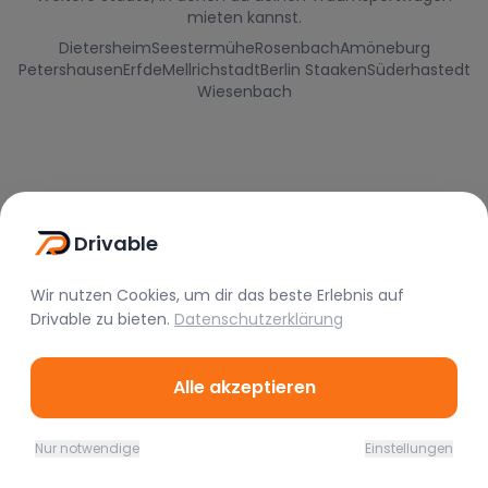
mieten kannst.
Dietersheim
Seestermühe
Rosenbach
Amöneburg
Petershausen
Erfde
Mellrichstadt
Berlin Staaken
Süderhastedt
Wiesenbach
Drivable
Wir nutzen Cookies, um dir das beste Erlebnis auf
Drivable
zu bieten.
Datenschutzerklärung
Drivable
Alle akzeptieren
Rent A Feeling
Nur notwendige
Einstellungen
Nützliche Links
Home
Favoriten
Mieten
Chat
Profil