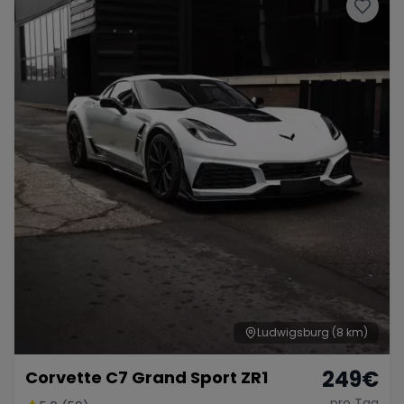
Porsche
Lamborghini
Ferrari
Wann
Zeitraum wählen
McLaren
Ford
Jaguar
Tesla
Chevrolet
Dodge
Bentley
Rolls Royce
Aston Martin
Ludwigsburg
(8 km)
249
€
Corvette C7 Grand Sport ZR1
Bugatti
Lotus
Maserati
pro Tag