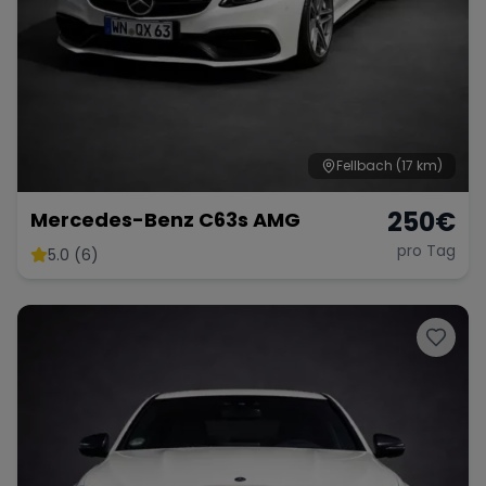
Fellbach
(17 km)
250
€
Mercedes-Benz C63s AMG
pro Tag
5.0 (6)