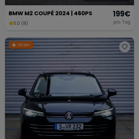
199
€
BMW M2 COUPÉ 2024 | 460PS
pro Tag
5.0 (8)
~28 Min