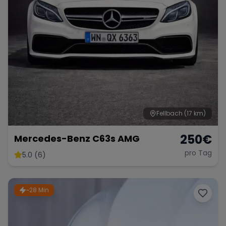
Fellbach
(17 km)
250
€
Mercedes-Benz C63s AMG
pro Tag
5.0 (6)
~28 Min