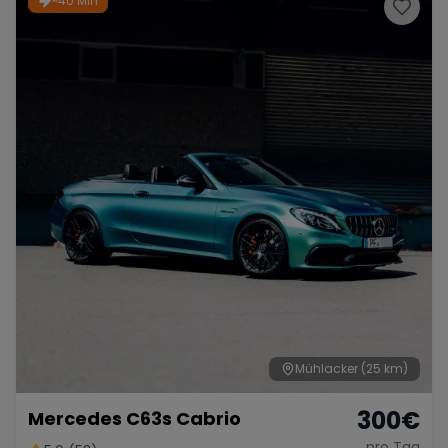
~40 Min
Mühlacker
(25 km)
300
€
Mercedes C63s Cabrio
pro Tag