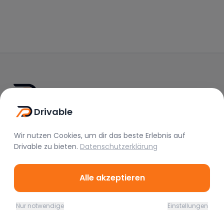
Drivable
Drivable
Rent A Feeling
Wir nutzen Cookies, um dir das beste Erlebnis auf
Drivable
zu bieten.
Datenschutzerklärung
Nützliche Links
Vermieter werden
Alle akzeptieren
FAQ
Instagram
Nur notwendige
Einstellungen
Home
Favoriten
Mieten
Chat
Profil
TikTok