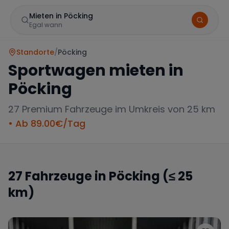
Mieten in Pöcking
Egal wann
Standorte
/
Pöcking
Sportwagen mieten in
Pöcking
27
Premium Fahrzeuge im Umkreis von 25 km
• Ab
89.00
€/Tag
Marke
27
Fahrzeuge in
Pöcking
(≤ 25
km)
Mercedes
BMW
Audi