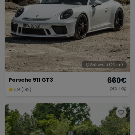
Grünwald
(23 km)
660
€
Porsche 911 GT3
pro Tag
4.9 (192)