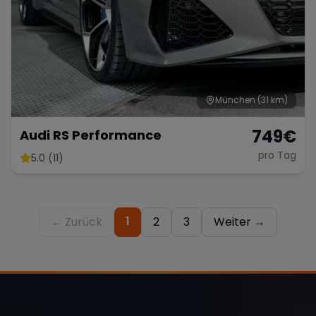
München
(31 km)
749
€
Audi RS Performance
pro Tag
5.0 (11)
1
← Zurück
2
3
Weiter →