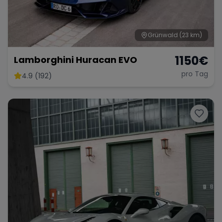
Grünwald
(23 km)
1150
€
Lamborghini Huracan EVO
pro Tag
4.9 (192)