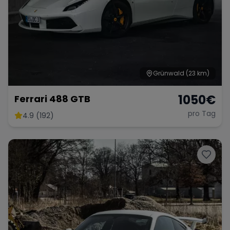
Grünwald
(23 km)
1050
€
Ferrari 488 GTB
pro Tag
4.9 (192)