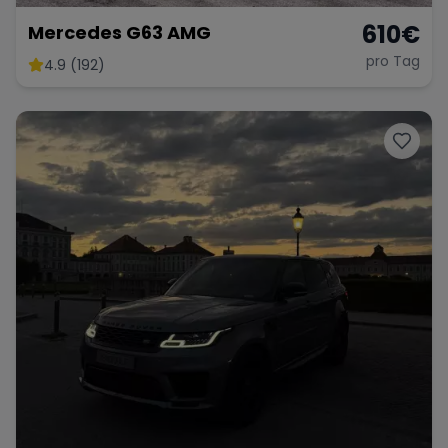
610
€
Mercedes G63 AMG
pro Tag
4.9 (192)