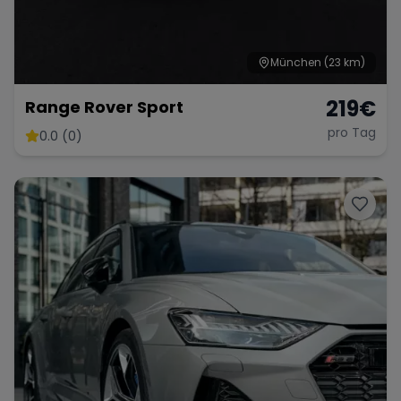
München
(23 km)
219
€
Range Rover Sport
pro Tag
0.0 (0)