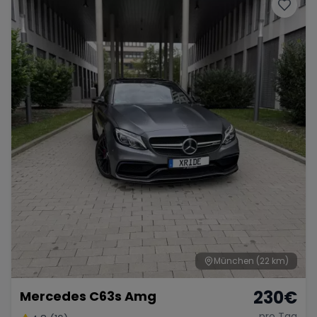
Porsche
Lamborghini
Ferrari
Wann
Zeitraum wählen
McLaren
Ford
Jaguar
Tesla
Chevrolet
Dodge
Bentley
Rolls Royce
Aston Martin
München
(22 km)
230
€
Mercedes C63s Amg
Bugatti
Lotus
Maserati
pro Tag