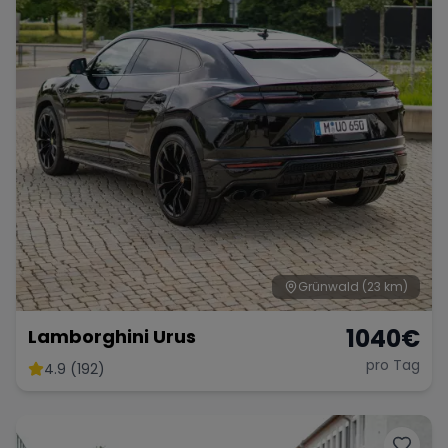
Grünwald
(23 km)
1040
€
Lamborghini Urus
pro Tag
4.9 (192)