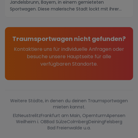
Jandelsbrunn, Bayern, in einem gemieteten
Sportwagen. Diese malerische Stadt lockt mit ihrer
idyllischen ...
Traumsportwagen nicht gefunden?
Kontaktiere uns für individuelle Anfragen oder
besuche unsere Hauptseite für alle
verfügbaren Standorte.
Weitere Städte, in denen du deinen Traumsportwagen
mieten kannst.
Elz
Neustrelitz
Frankfurt am Main, Opernturm
Apensen
Weilheim i. OB
Bad Sülze
Colmberg
Deining
Felsberg
Bad Freienwalde u.a.