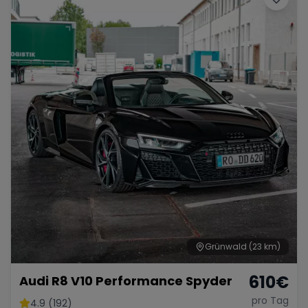
Grünwald
(23 km)
610
€
Audi R8 V10 Performance Spyder
pro Tag
4.9 (192)