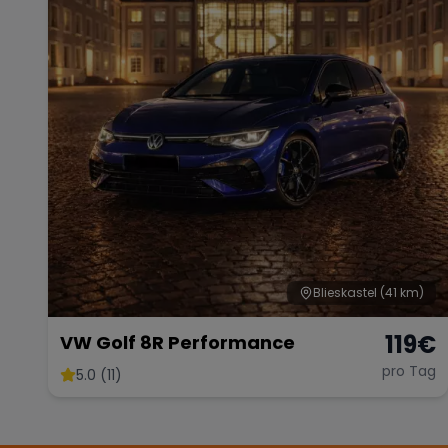
Blieskastel
(41 km)
119
€
VW Golf 8R Performance
pro Tag
5.0 (11)