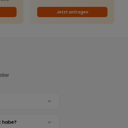
Jetzt anfragen
iler
t habe?