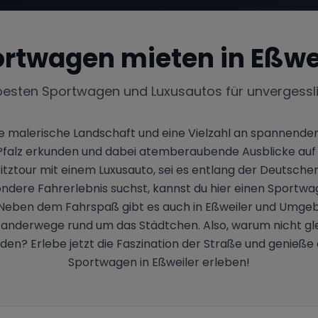
rtwagen mieten in
Eßwe
besten Sportwagen und Luxusautos für unvergessl
ine malerische Landschaft und eine Vielzahl an spannenden
er Pfalz erkunden und dabei atemberaubende Ausblicke au
pritztour mit einem Luxusauto, sei es entlang der Deutsc
dere Fahrerlebnis suchst, kannst du hier einen Sportwa
t. Neben dem Fahrspaß gibt es auch in Eßweiler und Umgeb
Wanderwege rund um das Städtchen. Also, warum nicht gle
n? Erlebe jetzt die Faszination der Straße und genieße di
Sportwagen in Eßweiler erleben!