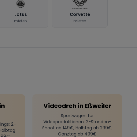
Lotus
Corvette
mieten
mieten
in
Videodreh
in
Eßweiler
Sportwagen für
Videoproduktionen
: 2-Stunden-
ings
: 2-
Shoot ab 149€, Halbtag ab 299€,
Halbtag
Ganztag ab 499€
499€