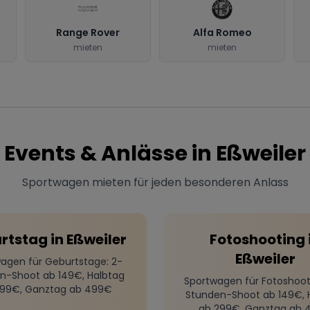
Range Rover
Alfa Romeo
mieten
mieten
Events & Anlässe in
Eßweiler
Sportwagen mieten für jeden besonderen Anlass
rtstag
in
Eßweiler
Fotoshooting
Eßweiler
agen für Geburtstage
: 2-
n-Shoot ab 149€, Halbtag
Sportwagen für Fotoshoot
299€, Ganztag ab 499€
Stunden-Shoot ab 149€, 
ab 299€, Ganztag ab 