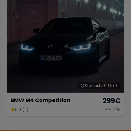
Blieskastel
(41 km)
299
€
BMW M4 Competition
pro Tag
5.0 (11)