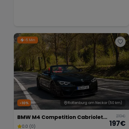
~5 Min
Rottenburg am Neckar
(50 km)
-10%
219
€
BMW M4 Competition Cabriolet
197
€
Vor Opf!!!
0.0 (0)