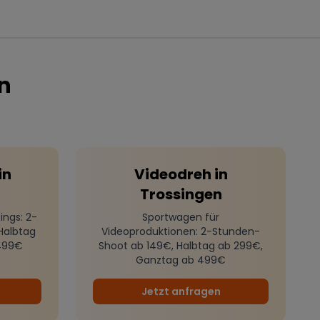
n
in
Videodreh
in
Trossingen
ings
: 2-
Sportwagen für
Halbtag
Videoproduktionen
: 2-Stunden-
499€
Shoot ab 149€, Halbtag ab 299€,
Ganztag ab 499€
Jetzt anfragen