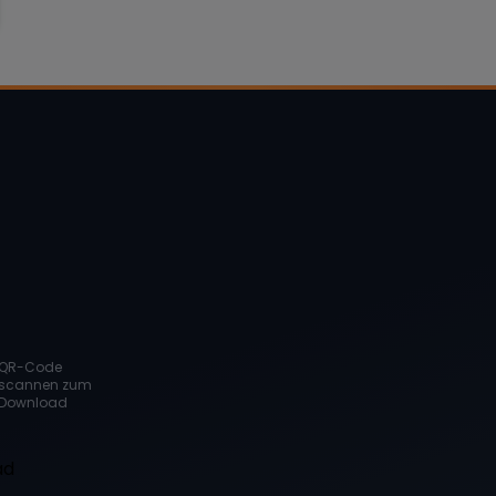
QR-Code
scannen zum
Download