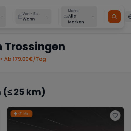
Marke
Von - Bis
Alle
Wann
Marken
n
Trossingen
• Ab
179.00
€/Tag
n
(≤ 25 km)
~21 Min