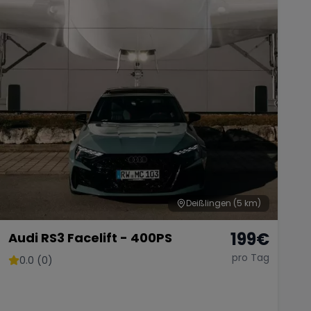
Deißlingen
(5 km)
199
€
Audi RS3 Facelift - 400PS
pro Tag
0.0 (0)