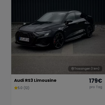
Trossingen
(1 km)
179
€
Audi RS3 Limousine
pro Tag
5.0 (12)