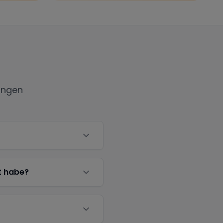
ingen
t habe?