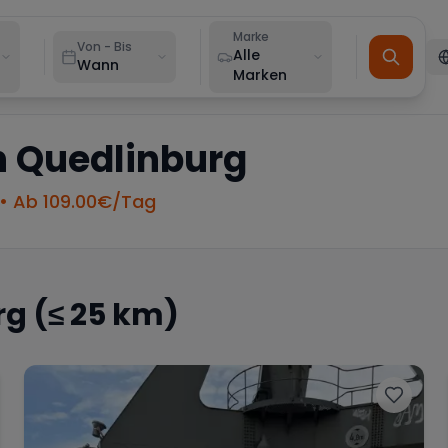
Marke
Von - Bis
Alle
Wann
Marken
n
Quedlinburg
• Ab
109.00
€/Tag
rg
(≤ 25 km)