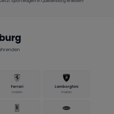
. Jetzt Sportwagen in Quedlinburg erleben!
burg
ührenden
Ferrari
Lamborghini
mieten
mieten