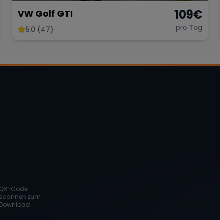
109
€
VW Golf GTI
pro Tag
5.0 (47)
QR-Code
scannen zum
Download