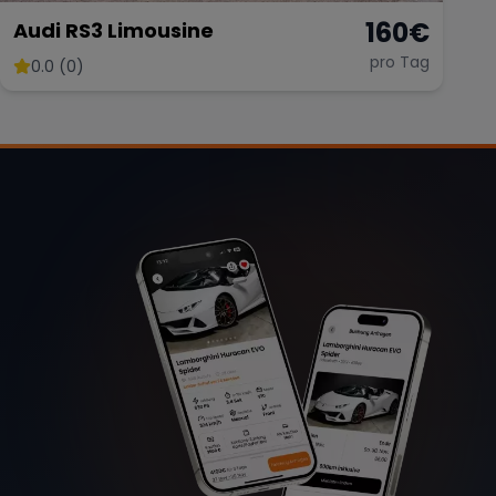
160
€
Audi RS3 Limousine
pro Tag
0.0 (0)