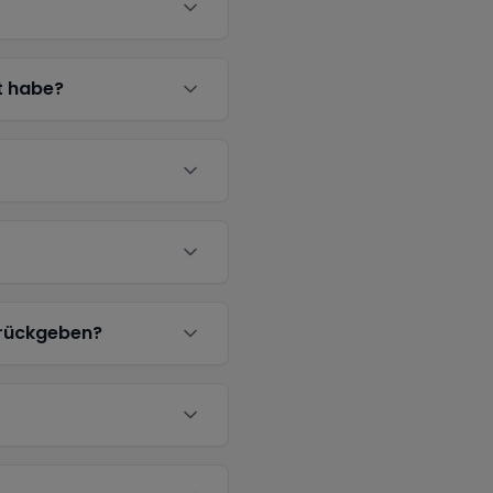
t habe?
urückgeben?