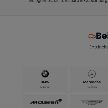
Gelegenheit, ein Luxusauto in Quedlinburg
Be
Entdeck
BMW
Mercedes
mieten
mieten