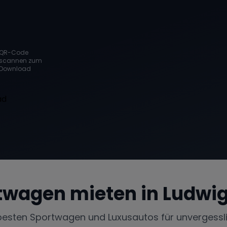
QR-Code
scannen zum
Download
twagen mieten in
Ludwig
besten Sportwagen und Luxusautos für unvergessl