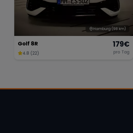
Hamburg
(98 km)
179
€
Golf 8R
pro Tag
4.8 (22)