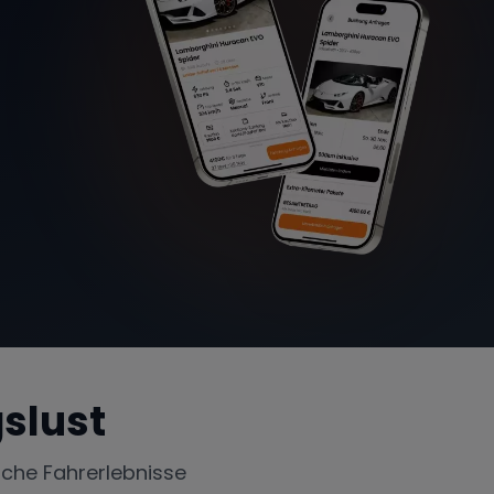
slust
iche Fahrerlebnisse