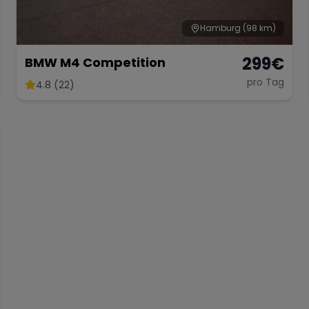
Hamburg
(98 km)
299
€
BMW M4 Competition
pro Tag
4.8 (22)