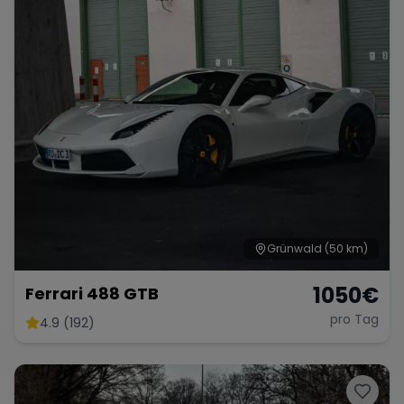
Grünwald
(50 km)
1050
€
Ferrari 488 GTB
pro Tag
4.9 (192)