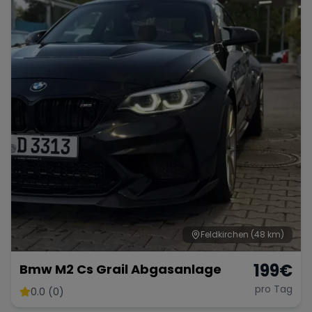
Porsche
Lamborghini
Ferrari
Wann
Zeitraum wählen
McLaren
Ford
Jaguar
Tesla
Chevrolet
Dodge
Bentley
Rolls Royce
Aston Martin
Feldkirchen
(48 km)
199
€
Bmw M2 Cs Grail Abgasanlage
pro Tag
0.0 (0)
Bugatti
Lotus
Maserati