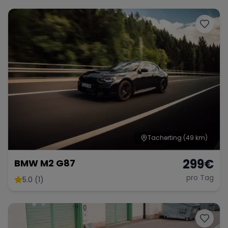
Range Rover
Corvette
Tacherting
(49 km)
299
€
BMW M2 G87
pro Tag
5.0 (1)