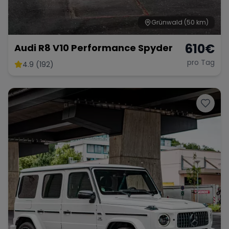
Grünwald
(50 km)
610
€
Audi R8 V10 Performance Spyder
pro Tag
4.9 (192)