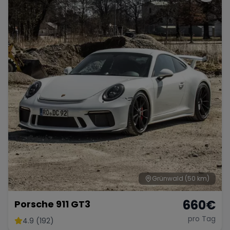
Grünwald
(50 km)
660
€
Porsche 911 GT3
pro Tag
4.9 (192)