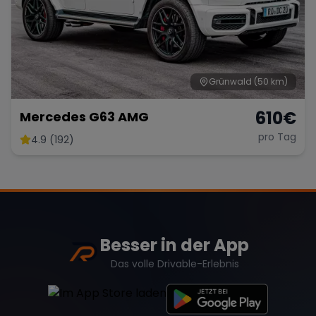
Grünwald
(50 km)
610
€
Mercedes G63 AMG
pro Tag
4.9 (192)
Besser in der App
Das volle Drivable-Erlebnis