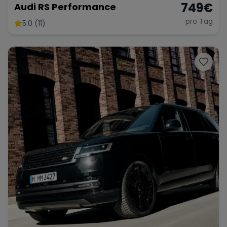
749
€
Audi RS Performance
pro Tag
5.0 (11)