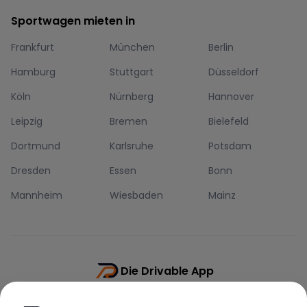
Sportwagen mieten in
Frankfurt
München
Berlin
Hamburg
Stuttgart
Düsseldorf
Köln
Nürnberg
Hannover
Leipzig
Bremen
Bielefeld
Dortmund
Karlsruhe
Potsdam
Dresden
Essen
Bonn
Mannheim
Wiesbaden
Mainz
Die Drivable App
Push-Benachrichtigungen