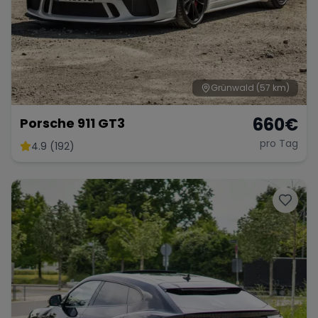
Grünwald
(57 km)
660
€
Porsche 911 GT3
pro Tag
4.9 (192)