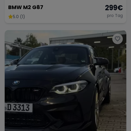
299
€
BMW M2 G87
pro Tag
5.0 (1)
Range Rover
Corvette