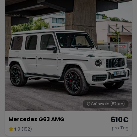
Grünwald
(57 km)
610
€
Mercedes G63 AMG
pro Tag
4.9 (192)