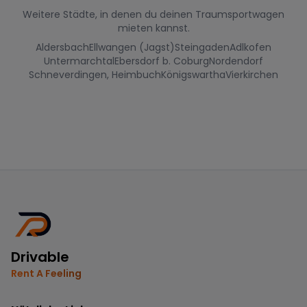
Weitere Städte, in denen du deinen Traumsportwagen
mieten kannst.
Aldersbach
Ellwangen (Jagst)
Steingaden
Adlkofen
Untermarchtal
Ebersdorf b. Coburg
Nordendorf
Schneverdingen, Heimbuch
Königswartha
Vierkirchen
Drivable
Rent A Feeling