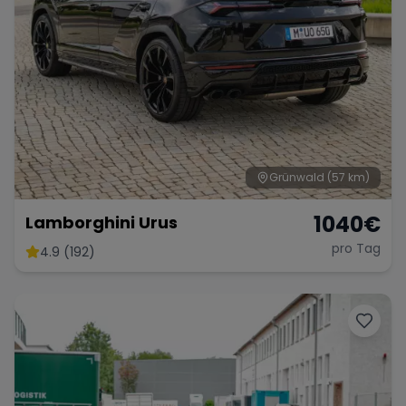
Grünwald
(57 km)
1040
€
Lamborghini Urus
pro Tag
4.9 (192)