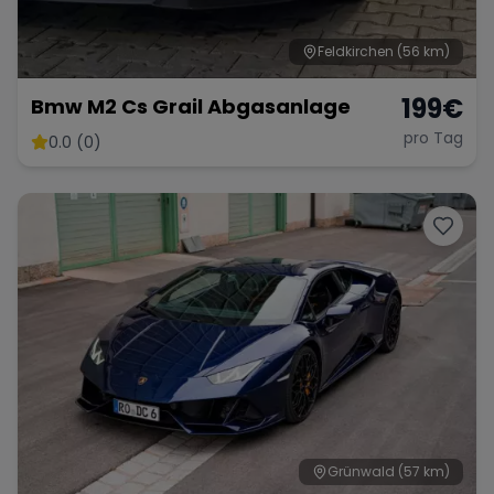
Feldkirchen
(56 km)
199
€
Bmw M2 Cs Grail Abgasanlage
pro Tag
0.0 (0)
Grünwald
(57 km)