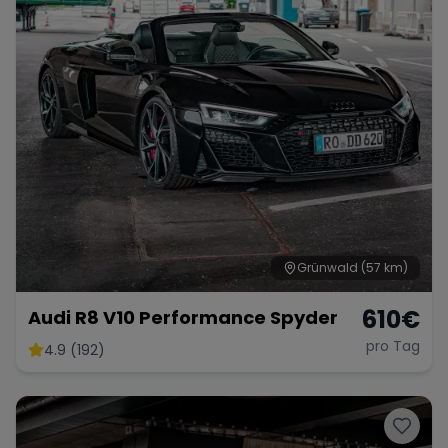
Grünwald
(57 km)
610
€
Audi R8 V10 Performance Spyder
pro Tag
4.9 (192)