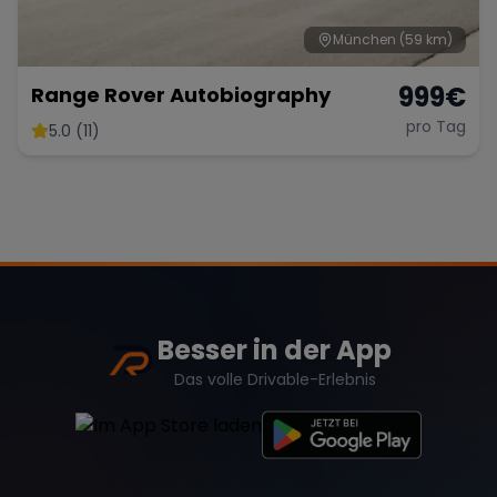
München
(59 km)
999
€
Range Rover Autobiography
pro Tag
5.0 (11)
Besser in der App
Das volle Drivable-Erlebnis