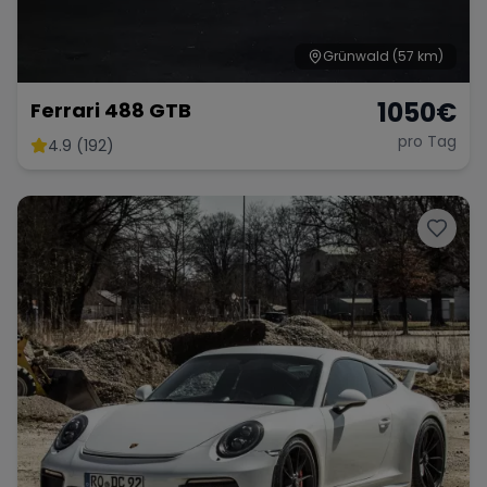
Grünwald
(57 km)
1050
€
Ferrari 488 GTB
pro Tag
4.9 (192)