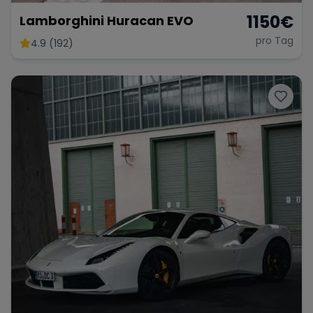
1150
€
Lamborghini Huracan EVO
pro Tag
4.9 (192)