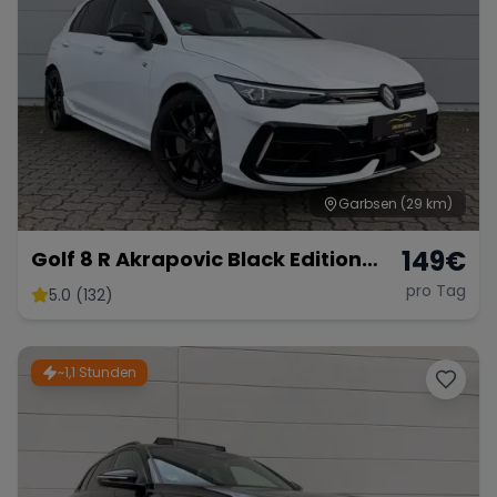
Garbsen
(29 km)
149
€
Golf 8 R Akrapovic Black Edition
333PS
pro Tag
5.0 (132)
~1,1 Stunden