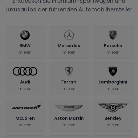
Entdecken Sie Premium-Sportwagen und
Luxusautos der führenden Automobilhersteller
BMW
Mercedes
Porsche
mieten
mieten
mieten
Audi
Ferrari
Lamborghini
mieten
mieten
mieten
McLaren
Aston Martin
Bentley
mieten
mieten
mieten