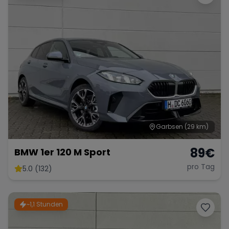
Garbsen
(29 km)
89
€
BMW 1er 120 M Sport
pro Tag
5.0 (132)
~1,1 Stunden