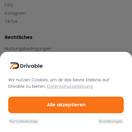
FAQ
Instagram
TikTok
Rechtliches
Nutzungsbedingungen
Datenschutz
Drivable
Impressum
Wir nutzen Cookies, um dir das beste Erlebnis auf
Blog
Drivable
zu bieten.
Datenschutzerklärung
Journal
Hilfe-Center
Alle akzeptieren
Zahlungsmethoden
Nur notwendige
Einstellungen
Home
Favoriten
Mieten
Chat
Profil