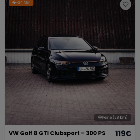
~24 Min
Peine
(28 km)
119
€
VW Golf 8 GTI Clubsport – 300 PS