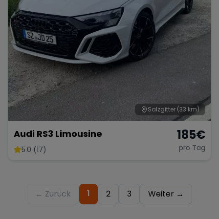
Salzgitter
(33 km)
185
€
Audi RS3 Limousine
pro Tag
5.0 (17)
1
← Zurück
2
3
Weiter →