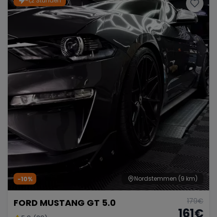
~1,2 Stunden
Porsche
Lamborghini
Ferrari
Wann
Zeitraum wählen
McLaren
Ford
Jaguar
Tesla
Chevrolet
Dodge
Bentley
Rolls Royce
Aston Martin
Nordstemmen
(9 km)
-10%
179
€
FORD MUSTANG GT 5.0
Bugatti
Lotus
Maserati
161
€