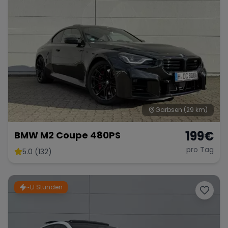
Garbsen
(29 km)
199
€
BMW M2 Coupe 480PS
pro Tag
5.0 (132)
~1,1 Stunden