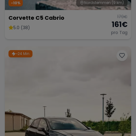
Nordstemmen
(9 km)
-10%
179
€
Corvette C5 Cabrio
161
€
5.0 (38)
pro Tag
~24 Min