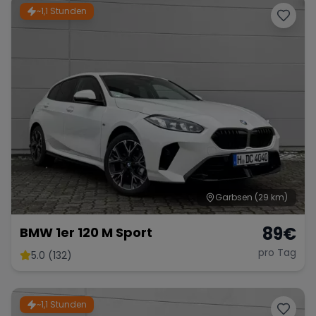
~1,1 Stunden
Garbsen
(29 km)
89
€
BMW 1er 120 M Sport
pro Tag
5.0 (132)
~1,1 Stunden