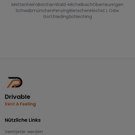
Mettenheim
Borchen
Wald-Michelbach
Oberteuringen
Schwabmünchen
Penzing
Rietschen
Höchst i. Odw.
Gottfrieding
Schleching
Drivable
Rent A Feeling
Nützliche Links
Vermieter werden