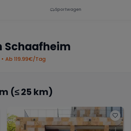
Sportwagen
Von - Bis
Marke
en
Wann
Alle Marken
n
Schaafheim
• Ab
119.99
€/Tag
im
(≤ 25 km)