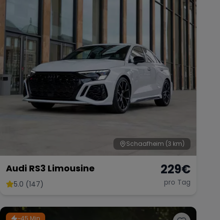
Schaafheim
(3 km)
229
€
Audi RS3 Limousine
pro Tag
5.0 (147)
~45 Min