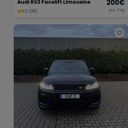
200
€
Audi RS3 Facelift Limousine
pro Tag
5.0 (38)