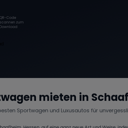
QR-Code
scannen zum
Download
twagen mieten in
Schaa
besten Sportwagen und Luxusautos für unvergessl
aafheim, Hessen, auf eine ganz neue Art und Weise, ind