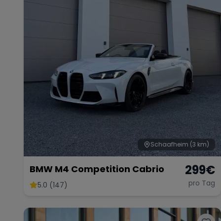
Schaafheim
(3 km)
299
€
BMW M4 Competition Cabrio
pro Tag
5.0 (147)