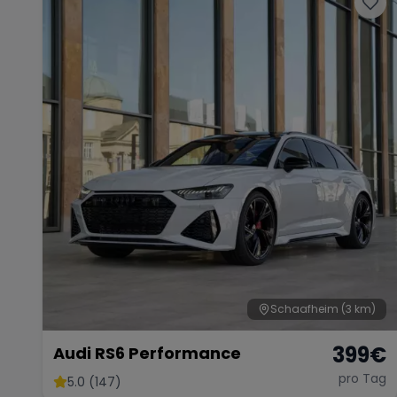
Schaafheim
(3 km)
399
€
Audi RS6 Performance
pro Tag
5.0 (147)