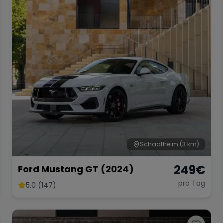
Schaafheim
(3 km)
249
€
Ford Mustang GT (2024)
pro Tag
5.0 (147)