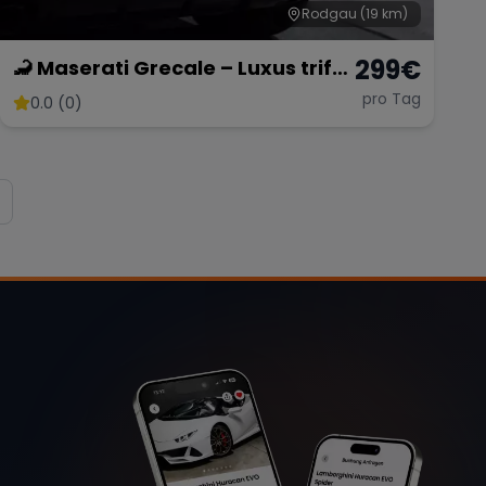
Rodgau
(19 km)
299
€
🦂 Maserati Grecale – Luxus trifft
Performance 🔥
pro Tag
0.0 (0)