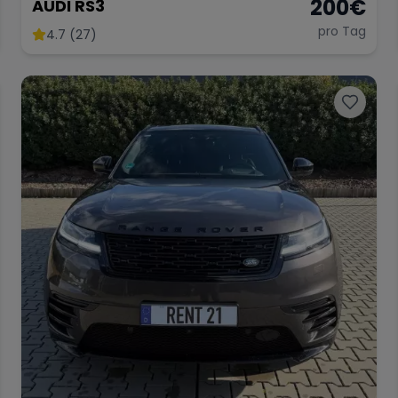
200
€
AUDI RS3
pro Tag
4.7 (27)