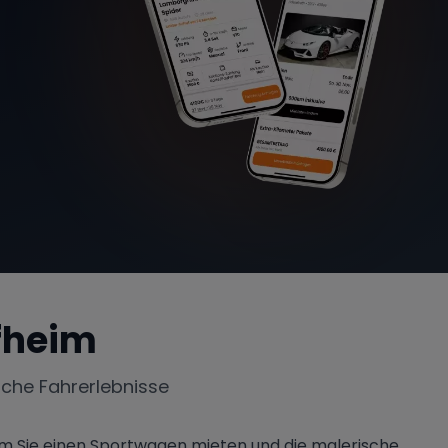
fheim
iche Fahrerlebnisse
em Sie einen Sportwagen mieten und die malerische