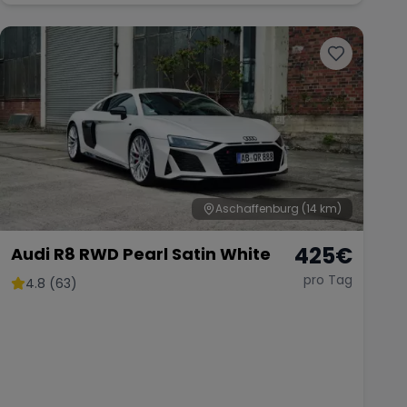
Aschaffenburg
(14 km)
425
€
Audi R8 RWD Pearl Satin White
pro Tag
4.8 (63)