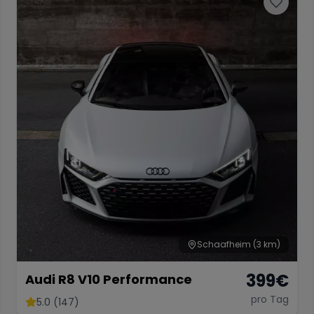
Schaafheim
(3 km)
399
€
Audi R8 V10 Performance
pro Tag
5.0 (147)