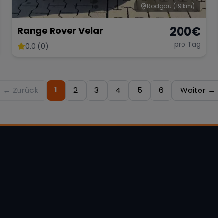
Rodgau
(19 km)
200
€
Range Rover Velar
pro Tag
0.0 (0)
1
← Zurück
2
3
4
5
6
Weiter →