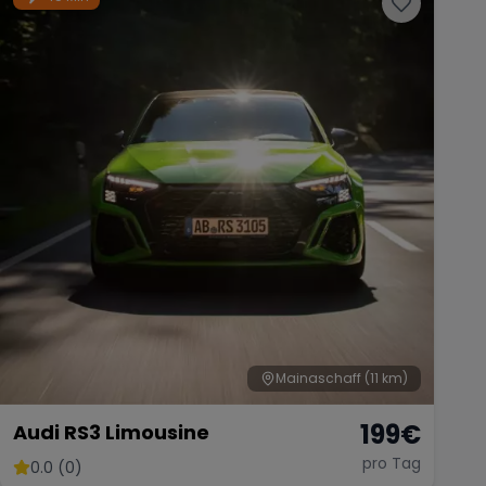
Mainaschaff
(11 km)
199
€
Audi RS3 Limousine
pro Tag
0.0 (0)