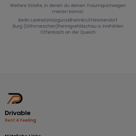
Weitere Städte, in denen du deinen Traumsportwagen
mieten kannst.
Berlin Lankwitz
Holzgünz
Alheim
Kruft
Westendorf
Burg (Dithmarschen)
Pennigsehl
Aschau a. Inn
Pahlen
Offenbach an der Queich
Drivable
Rent A Feeling