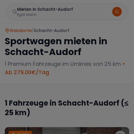
Mieten in Schacht-Audorf
Egal wann
Standorte
/
Schacht-Audorf
Sportwagen mieten in
Schacht-Audorf
1
Premium Fahrzeuge im Umkreis von 25 km
•
Ab
279.00
€/Tag
Marke
1
Fahrzeuge in
Schacht-Audorf
(≤
25 km)
Mercedes
BMW
Audi