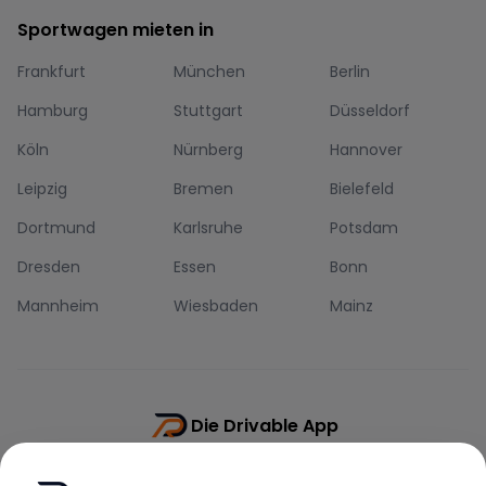
Sportwagen mieten in
Frankfurt
München
Berlin
Hamburg
Stuttgart
Düsseldorf
Köln
Nürnberg
Hannover
Leipzig
Bremen
Bielefeld
Dortmund
Karlsruhe
Potsdam
Dresden
Essen
Bonn
Mannheim
Wiesbaden
Mainz
Die Drivable App
Push-Benachrichtigungen