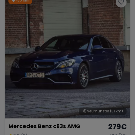
~30 Min
Porsche
Lamborghini
Ferrari
Wann
Zeitraum wählen
McLaren
Ford
Jaguar
Tesla
Chevrolet
Dodge
Bentley
Rolls Royce
Aston Martin
Neumünster
(31 km)
279
€
Mercedes Benz c63s AMG
Bugatti
Lotus
Maserati
pro Tag