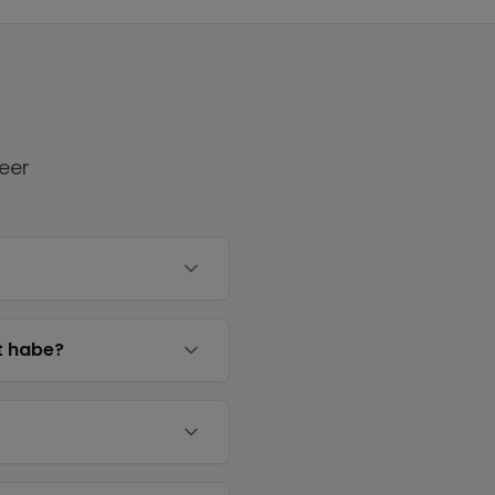
eer
t habe?