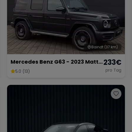
Baindt
(37 km)
233
€
Mercedes Benz G63 - 2023 Matt
Schwarz
pro Tag
5.0 (13)