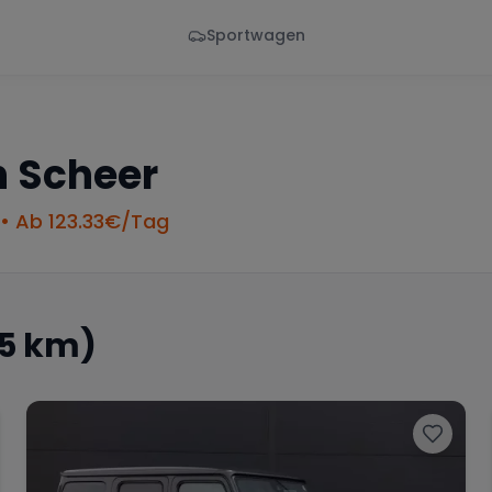
Sportwagen
Von - Bis
Marke
en
Wann
Alle Marken
n
Scheer
• Ab
123.33
€/Tag
25 km)