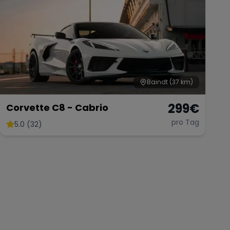
Baindt
(37 km)
299
€
Corvette C8 - Cabrio
pro Tag
5.0 (32)