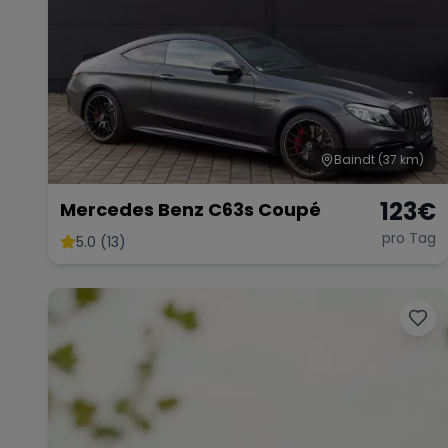
Baindt
(37 km)
123
€
Mercedes Benz C63s Coupé
pro Tag
5.0 (13)