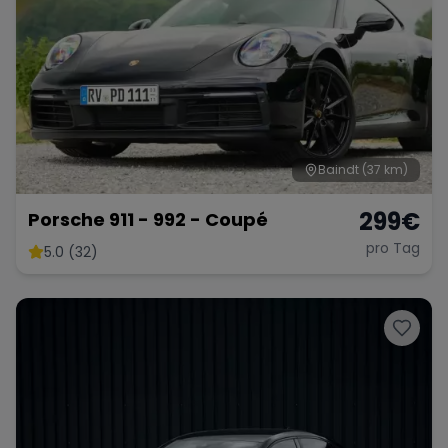
Baindt
(37 km)
299
€
Porsche 911 - 992 - Coupé
pro Tag
5.0 (32)