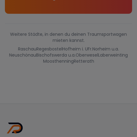
Weitere Städte, in denen du deinen Traumsportwagen
mieten kannst.
Raschau
Regesbostel
Hofheim i. UFr.
Norheim u.a.
Neuschönau
Bischofswerda u.a.
Oberwesel
Laberweinting
Moosthenning
Retterath