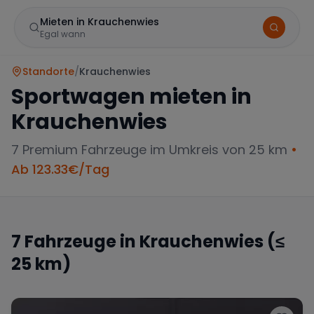
Mieten in Krauchenwies
Egal wann
Standorte
/
Krauchenwies
Sportwagen mieten in
Krauchenwies
7
Premium Fahrzeuge im Umkreis von 25 km
•
Ab
123.33
€/Tag
Marke
7
Fahrzeuge in
Krauchenwies
(≤
25 km)
Mercedes
BMW
Audi