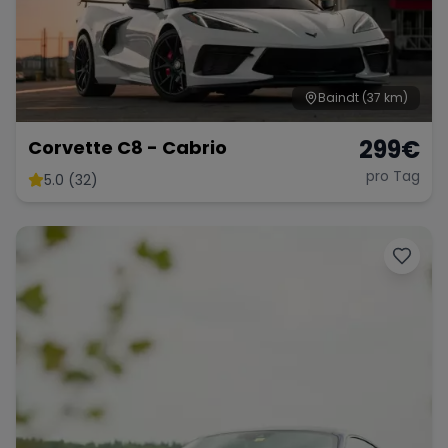
Baindt
(37 km)
299
€
Corvette C8 - Cabrio
pro Tag
5.0 (32)