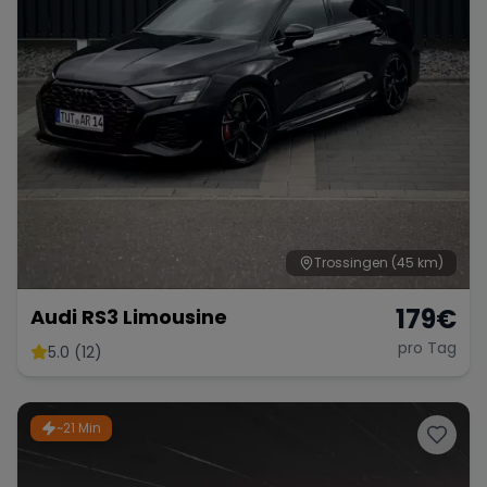
Trossingen
(45 km)
179
€
Audi RS3 Limousine
pro Tag
5.0 (12)
~21 Min