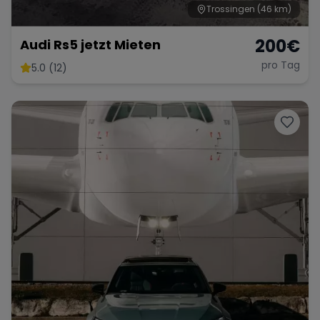
Trossingen
(46 km)
200
€
Audi Rs5 jetzt Mieten
pro Tag
5.0 (12)