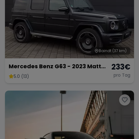
Range Rover
Corvette
Baindt
(37 km)
233
€
Mercedes Benz G63 - 2023 Matt
Schwarz
pro Tag
5.0 (13)