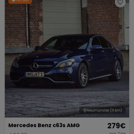
~30 Min
Porsche
Lamborghini
Ferrari
Wann
Zeitraum wählen
McLaren
Ford
Jaguar
Tesla
Chevrolet
Dodge
Bentley
Rolls Royce
Aston Martin
Neumünster
(11 km)
279
€
Mercedes Benz c63s AMG
Bugatti
Lotus
Maserati
pro Tag