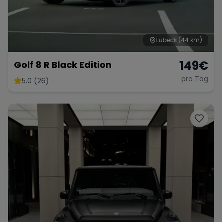
Lübeck
(44 km)
149
€
Golf 8 R Black Edition
pro Tag
5.0 (26)