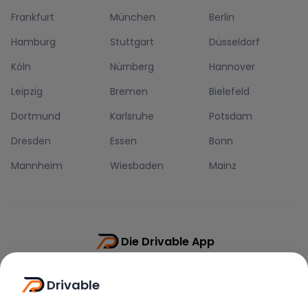
Frankfurt
München
Berlin
Hamburg
Stuttgart
Düsseldorf
Köln
Nürnberg
Hannover
Leipzig
Bremen
Bielefeld
Dortmund
Karlsruhe
Potsdam
Dresden
Essen
Bonn
Mannheim
Wiesbaden
Mainz
Die Drivable App
Push-Benachrichtigungen
Drivable
Direkt-Chat
Schnellere Buchung