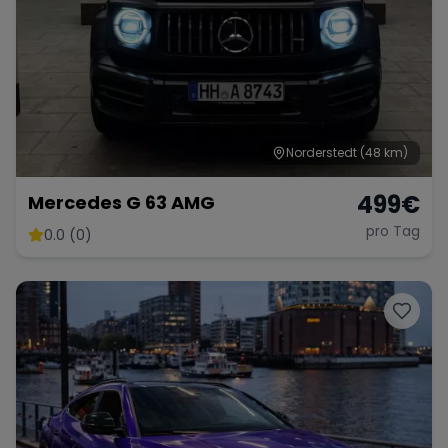
Norderstedt
(48 km)
499
€
Mercedes G 63 AMG
pro Tag
0.0 (0)