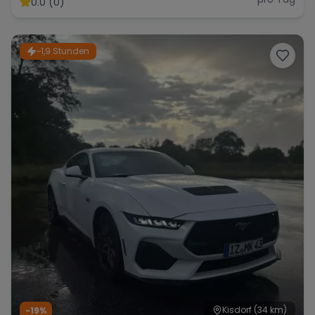
0.0 (0)
~1,9 Stunden
Range Rover
Corvette
Kisdorf
(34 km)
-19%