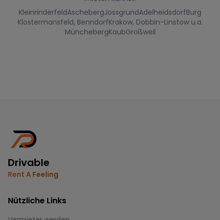
Kleinrinderfeld
Ascheberg
Jossgrund
Adelheidsdorf
Burg
Klostermansfeld, Benndorf
Krakow, Dobbin-Linstow u.a.
Müncheberg
Kaub
Großweil
Drivable
Rent A Feeling
Nützliche Links
Vermieter werden