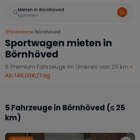
Mieten in Börnhöved
Egal wann
Standorte
/
Börnhöved
Sportwagen mieten in
Börnhöved
5
Premium Fahrzeuge im Umkreis von 25 km
•
Ab
149.00
€/Tag
Marke
5
Fahrzeuge in
Börnhöved
(≤ 25
km)
Mercedes
BMW
Audi