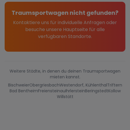
Traumsportwagen nicht gefunden?
Kontaktiere uns für individuelle Anfragen oder
besuche unsere Hauptseite für alle
verfügbaren Standorte.
Weitere Städte, in denen du deinen Traumsportwagen
mieten kannst.
Bischweier
Obergriesbach
Westendorf, Kühlenthal
Triftern
Bad Bentheim
Freiensteinau
Ihrlerstein
Beringstedt
Kollow
Willstätt