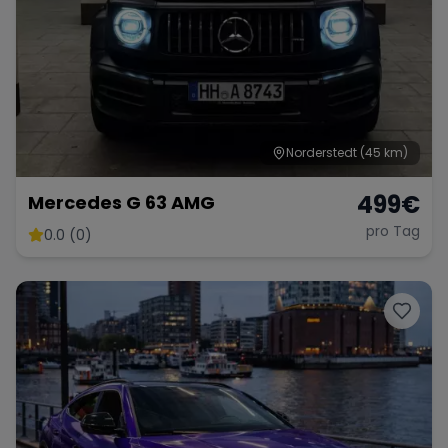
Norderstedt
(45 km)
499
€
Mercedes G 63 AMG
pro Tag
0.0 (0)