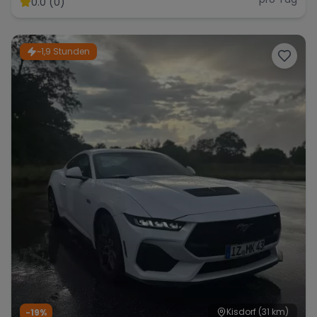
0.0 (0)
~1,9 Stunden
Range Rover
Corvette
Kisdorf
(31 km)
-19%