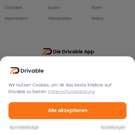
Dresden
Essen
Bonn
Mannheim
Wiesbaden
Mainz
Die Drivable App
Push-Benachrichtigungen
Drivable
Direkt-Chat
Schnellere Buchung
Wir nutzen Cookies, um dir das beste Erlebnis auf
Drivable
zu bieten.
Datenschutzerklärung
Alle akzeptieren
©
2026
Drivable.
Alle Rechte vorbehalten.
Nur notwendige
Einstellungen
Home
Favoriten
Mieten
Chat
Profil