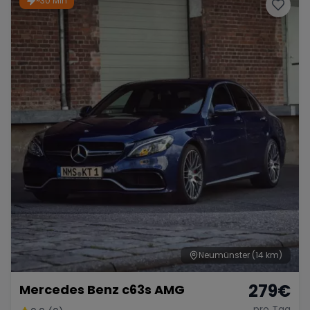
~30 Min
Porsche
Lamborghini
Ferrari
Wann
Zeitraum wählen
McLaren
Ford
Jaguar
Tesla
Chevrolet
Dodge
Bentley
Rolls Royce
Aston Martin
Neumünster
(14 km)
279
€
Mercedes Benz c63s AMG
Bugatti
Lotus
Maserati
pro Tag