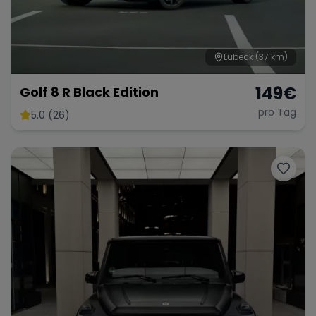
Lübeck
(37 km)
149
€
Golf 8 R Black Edition
pro Tag
5.0 (26)