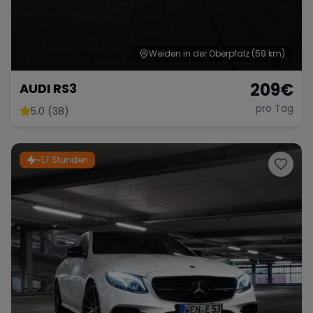
Weiden in der Oberpfalz
(59 km)
Range Rover
Corvette
209
€
AUDI RS3
pro Tag
5.0 (38)
~1,7 Stunden