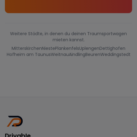
Weitere Städte, in denen du deinen Traumsportwagen
mieten kannst.
Mitterskirchen
Nieste
Plankenfels
Uplengen
Dettighofen
Hofheim am Taunus
Weitnau
Aindling
Beuren
Weddingstedt
Drivable