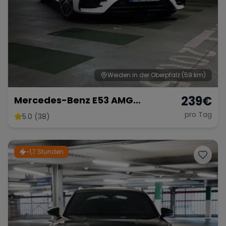
Weiden in der Oberpfalz
(59 km)
239
€
Mercedes-Benz E53 AMG
Performance
pro Tag
5.0 (38)
~1,7 Stunden