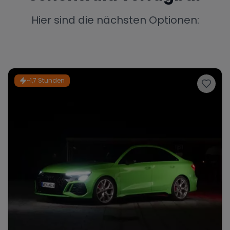
Porsche
Lamborghini
Ferrari
Hier sind die nächsten Optionen:
Wann
Zeitraum wählen
McLaren
Ford
Jaguar
~1,7 Stunden
Tesla
Chevrolet
Dodge
Bentley
Rolls Royce
Aston Martin
Bugatti
Lotus
Maserati