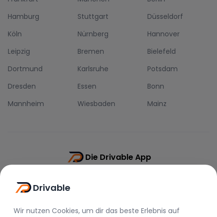
Hamburg
Stuttgart
Düsseldorf
Köln
Nürnberg
Hannover
Leipzig
Bremen
Bielefeld
Dortmund
Karlsruhe
Potsdam
Dresden
Essen
Bonn
Mannheim
Wiesbaden
Mainz
Die Drivable App
Push-Benachrichtigungen
Drivable
Direkt-Chat
Schnellere Buchung
Wir nutzen Cookies, um dir das beste Erlebnis auf