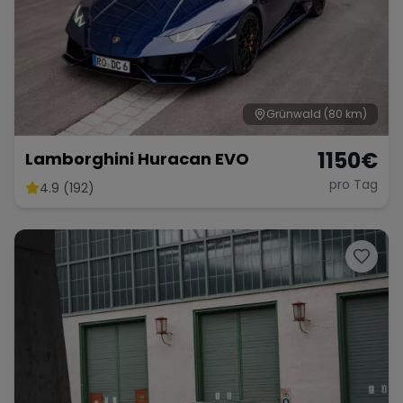
Grünwald
(80 km)
1150
€
Lamborghini Huracan EVO
pro Tag
4.9 (192)