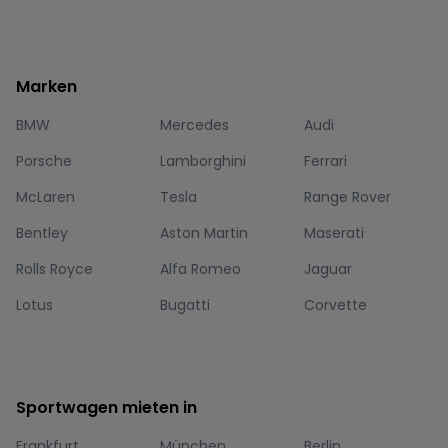
Marken
BMW
Mercedes
Audi
Porsche
Lamborghini
Ferrari
McLaren
Tesla
Range Rover
Bentley
Aston Martin
Maserati
Rolls Royce
Alfa Romeo
Jaguar
Lotus
Bugatti
Corvette
Sportwagen mieten in
Frankfurt
München
Berlin