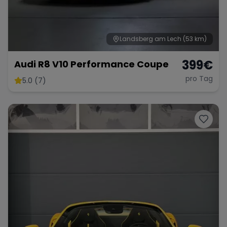
Landsberg am Lech
(53 km)
Range Rover
Corvette
399
€
Audi R8 V10 Performance Coupe
pro Tag
5.0 (7)