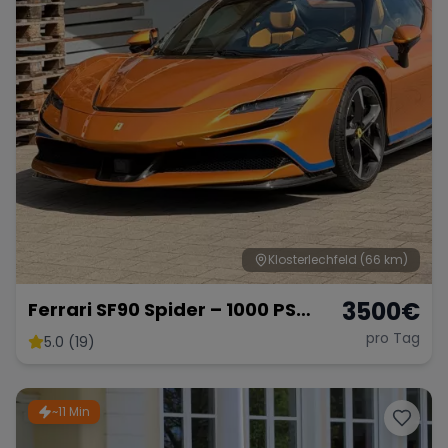
Klosterlechfeld
(66 km)
3500
€
Ferrari SF90 Spider – 1000 PS
Supersportwagen
pro Tag
5.0 (19)
~11 Min