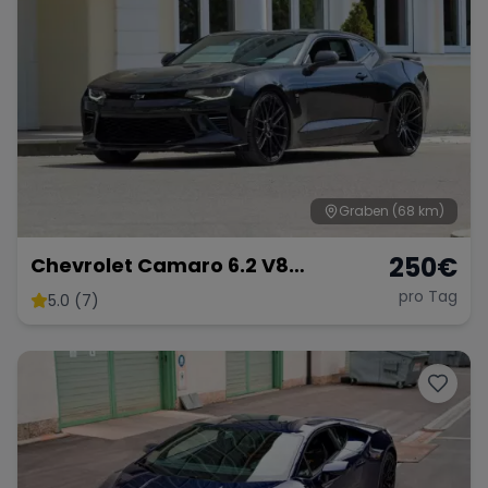
Graben
(68 km)
250
€
Chevrolet Camaro 6.2 V8
Customkingz
pro Tag
5.0 (7)