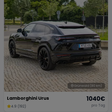
Grünwald
(80 km)
1040
€
Lamborghini Urus
pro Tag
4.9 (192)