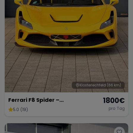
Klosterlechfeld
(66 km)
1800
€
Ferrari F8 Spider –
Atemberaubendes Cabrio
pro Tag
5.0 (19)