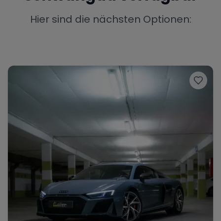
Porsche
Lamborghini
Ferrari
Hier sind die nächsten Optionen:
Wann
Zeitraum wählen
McLaren
Ford
Jaguar
Tesla
Chevrolet
Dodge
Bentley
Rolls Royce
Aston Martin
Bugatti
Lotus
Maserati