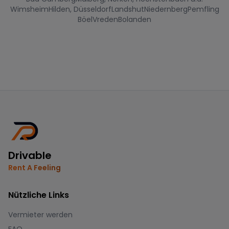
Wimsheim
Hilden, Düsseldorf
Landshut
Niedernberg
Pemfling
Böel
Vreden
Bolanden
Drivable
Rent A Feeling
Nützliche Links
Vermieter werden