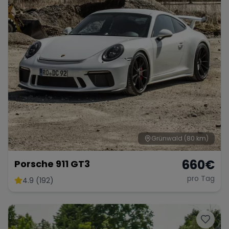
Grünwald
(80 km)
660
€
Porsche 911 GT3
pro Tag
4.9 (192)