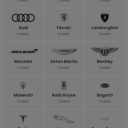
mieten
mieten
mieten
Audi
Ferrari
Lamborghini
mieten
mieten
mieten
McLaren
Aston Martin
Bentley
mieten
mieten
mieten
Maserati
Rolls Royce
Bugatti
mieten
mieten
mieten