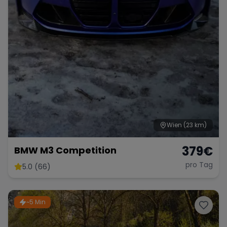
Range Rover
Corvette
Wien
(23 km)
379
€
BMW M3 Competition
pro Tag
5.0 (66)
~5 Min