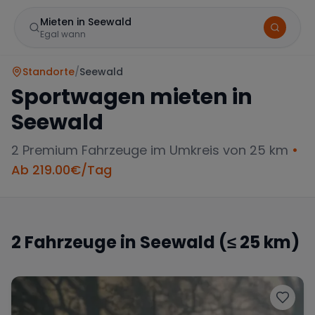
Mieten in Seewald
Egal wann
Standorte
/
Seewald
Sportwagen mieten in
Seewald
2
Premium Fahrzeuge im Umkreis von 25 km
•
Ab
219.00
€/Tag
Marke
2
Fahrzeuge in
Seewald
(≤ 25 km)
Mercedes
BMW
Audi