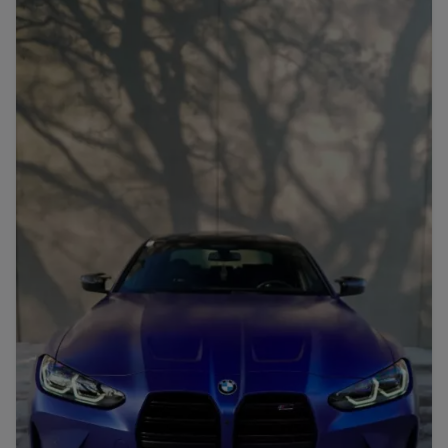
Porsche
Lamborghini
Ferrari
Wann
Zeitraum wählen
McLaren
Ford
Jaguar
Tesla
Chevrolet
Dodge
Bentley
Rolls Royce
Aston Martin
Bugatti
Lotus
Maserati