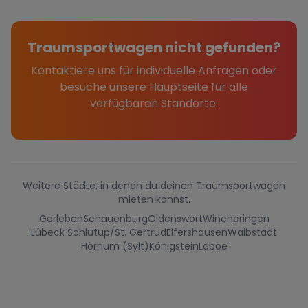
Traumsportwagen nicht gefunden?
Kontaktiere uns für individuelle Anfragen oder
besuche unsere Hauptseite für alle
verfügbaren Standorte.
Weitere Städte, in denen du deinen Traumsportwagen
mieten kannst.
Gorleben
Schauenburg
Oldenswort
Wincheringen
Lübeck Schlutup/St. Gertrud
Elfershausen
Waibstadt
Hörnum (Sylt)
Königstein
Laboe