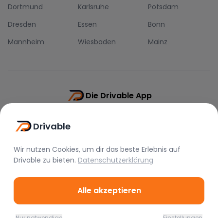
Dortmund
Karlsruhe
Potsdam
Dresden
Essen
Bonn
Mannheim
Wiesbaden
Mainz
Die Drivable App
Push-Benachrichtigungen
Drivable
Direkt-Chat
Schnellere Buchung
Wir nutzen Cookies, um dir das beste Erlebnis auf
Drivable
zu bieten.
Datenschutzerklärung
Alle akzeptieren
©
2026
Drivable.
Alle Rechte vorbehalten.
Nur notwendige
Einstellungen