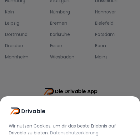
Hamburg
Stuttgart
Düsseldorf
Köln
Nürnberg
Hannover
Leipzig
Bremen
Bielefeld
Dortmund
Karlsruhe
Potsdam
Dresden
Essen
Bonn
Mannheim
Wiesbaden
Mainz
Die Drivable App
Push-Benachrichtigungen
Drivable
Direkt-Chat
Schnellere Buchung
Wir nutzen Cookies, um dir das beste Erlebnis auf
Drivable
zu bieten.
Datenschutzerklärung