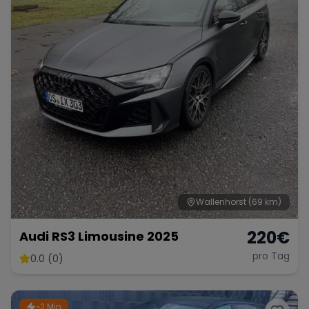
Wallenhorst
(69 km)
220
€
Audi RS3 Limousine 2025
pro Tag
0.0 (0)
~2 Min