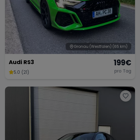
Gronau (Westfalen)
(65 km)
199
€
Audi RS3
pro Tag
5.0 (21)