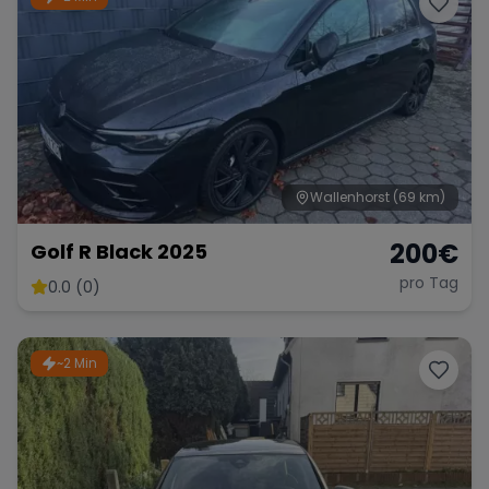
Wallenhorst
(69 km)
200
€
Golf R Black 2025
pro Tag
0.0 (0)
~2 Min