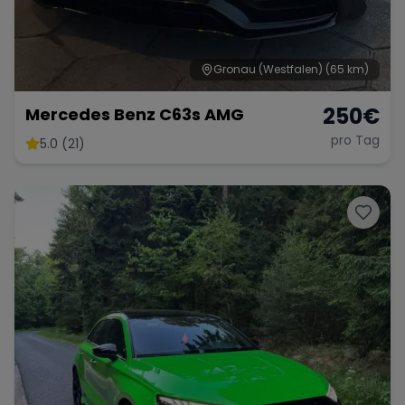
Gronau (Westfalen)
(65 km)
Range Rover
Corvette
250
€
Mercedes Benz C63s AMG
pro Tag
5.0 (21)