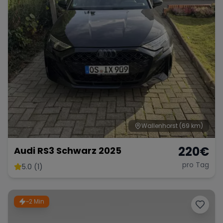
Wallenhorst
(69 km)
220
€
Audi RS3 Schwarz 2025
pro Tag
5.0 (1)
~2 Min