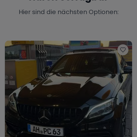
Porsche
Lamborghini
Ferrari
Hier sind die nächsten Optionen:
Wann
Zeitraum wählen
McLaren
Ford
Jaguar
Tesla
Chevrolet
Dodge
Bentley
Rolls Royce
Aston Martin
Bugatti
Lotus
Maserati