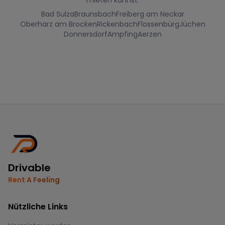
Bad Sulza
Braunsbach
Freiberg am Neckar
Oberharz am Brocken
Rickenbach
Flossenbürg
Jüchen
Donnersdorf
Ampfing
Aerzen
Drivable
Rent A Feeling
Nützliche Links