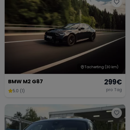
Porsche
Lamborghini
Ferrari
Wann
Zeitraum wählen
McLaren
Ford
Jaguar
Tesla
Chevrolet
Dodge
Tacherting
(30 km)
299
€
BMW M2 G87
pro Tag
5.0 (1)
Bentley
Rolls Royce
Aston Martin
Bugatti
Lotus
Maserati