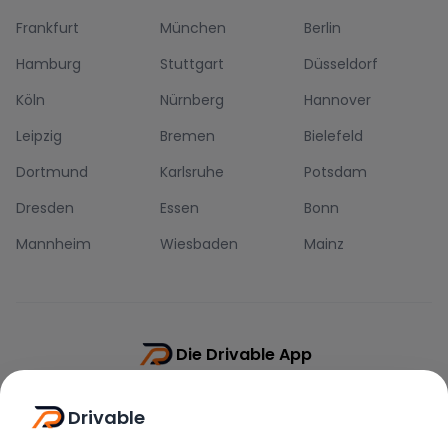
Frankfurt
München
Berlin
Hamburg
Stuttgart
Düsseldorf
Köln
Nürnberg
Hannover
Leipzig
Bremen
Bielefeld
Dortmund
Karlsruhe
Potsdam
Dresden
Essen
Bonn
Mannheim
Wiesbaden
Mainz
Die Drivable App
Push-Benachrichtigungen
Drivable
Direkt-Chat
Schnellere Buchung