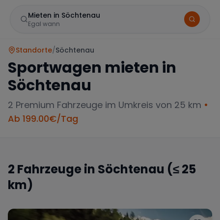
Mieten in Söchtenau
Egal wann
Standorte
/
Söchtenau
Sportwagen mieten in
Söchtenau
2
Premium Fahrzeuge im Umkreis von 25 km
•
Ab
199.00
€/Tag
Marke
2
Fahrzeuge in
Söchtenau
(≤ 25
km)
Mercedes
BMW
Audi